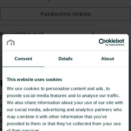
Pardavimo tinklas
Prescription text
Consent
Details
About
Aprašymas
Atsisiuntimai
Į viršų
This website uses cookies
Produkto aprašymas
We use cookies to personalise content and ads, to
provide social media features and to analyse our traffic.
Purmo Flex Plan plokščiasis radiatorius su
We also share information about your use of our site with
centriniu apatiniu pajungimu ir visiškai lygiu
our social media, advertising and analytics partners who
priekiniu paneliu. Su konvekcijos elementais,
may combine it with other information that you’ve
šoniniais skydais ir viršutine grotele. Integruotas
provided to them or that they’ve collected from your use
vožtuvo įdėklas su išankstiniu nustatymu, atitinka
of their services.