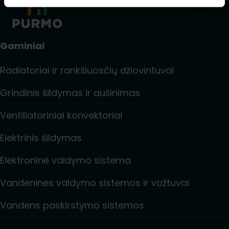
Gaminiai
Radiatoriai ir rankšluosčių džiovintuvai
Grindinis šildymas ir aušinimas
Ventiliatoriniai konvektoriai
Elektrinis šildymas
Elektroninė valdymo sistema
Vandeninės valdymo sistemos ir vožtuvai
Vandens paskirstymo sistemos