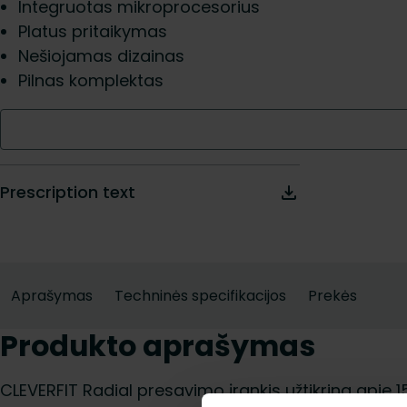
Integruotas mikroprocesorius
Platus pritaikymas
Nešiojamas dizainas
Pilnas komplektas
Prescription text
Aprašymas
Techninės specifikacijos
Prekės
Produkto aprašymas
CLEVERFIT Radial presavimo įrankis užtikrina apie 