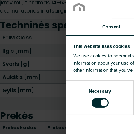
įkrovimu; tinkamas 14–63 mm replėms; komplekte la
akumuliatorius ir atsarginis Li‑Ion akumuliatorius.
Techninės specifikacijos
Consent
ETIM Class
This website uses cookies
Ilgis [mm]
We use cookies to personalis
Svoris [g]
information about your use of
other information that you’ve
Aukštis [mm]
Consent
Gylis [mm]
Necessary
Selection
Prekės
Prekės kodas
Prekės aprašymas
Ilgis [