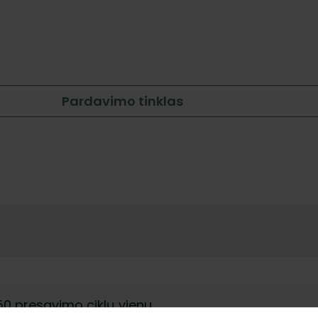
Pardavimo tinklas
150 presavimo ciklų vienu