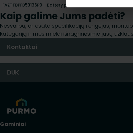
FAZTTBPFB53136P0
Battery press machine Li-Ion
295
Kaip galime Jums padėti?
Nesvarbu, ar esate specifikacijų rengėjas, montuoto
kategoriją ir mes mielai išnagrinėsime jūsų užklaus
Kontaktai
DUK
Gaminiai