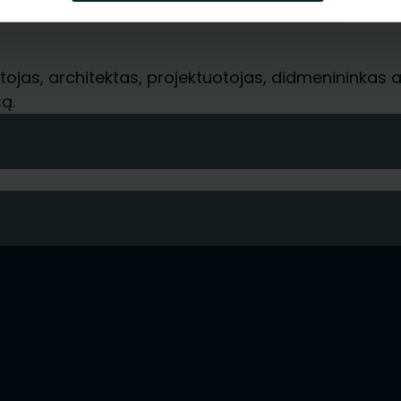
-
jas, architektas, projektuotojas, didmenininkas ar 
ą.