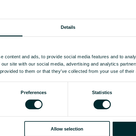
gaminas, įkroviklis,
Details
EC000357 - Standartinė bater
295
e content and ads, to provide social media features and to analy
9.51
 our site with our social media, advertising and analytics partn
 provided to them or that they’ve collected from your use of their
137
510
Preferences
Statistics
Rodyti viską
mm]
CO2/Kg ekvivalentas per kg medžiagos
Allow selection