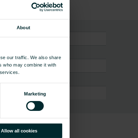
About
ija (įkraunama)
se our traffic. We also share
ers who may combine it with
 services.
Marketing
Allow all cookies