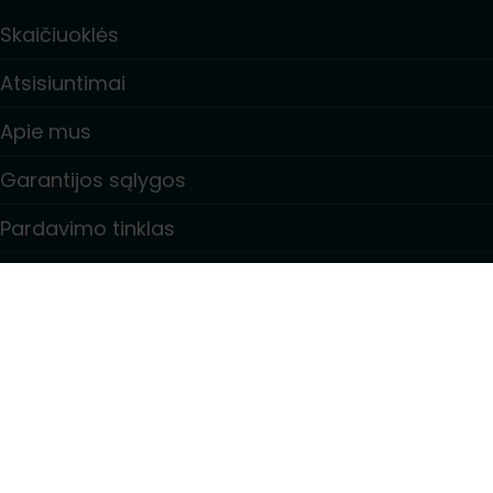
Skaičiuoklės
Atsisiuntimai
Apie mus
Garantijos sąlygos
Pardavimo tinklas
Kontaktai
Informācija
Privacy policy
Purchase terms and conditions