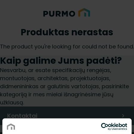
Produktas nerastas
The product you're looking for could not be found.
Kaip galime Jums padėti?
Nesvarbu, ar esate specifikacijų rengėjas,
montuotojas, architektas, projektuotojas,
didmenininkas ar galutinis vartotojas, pasirinkite
kategoriją ir mes mielai išnagrinėsime jūsų
užklausą.
Kontaktai