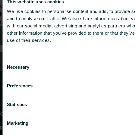
This website uses cookies
didmenininkas ar galutinis vartotojas, pasirinkite
We use cookies to personalise content and ads, to provide s
kategoriją ir mes mielai išnagrinėsime jūsų
and to analyse our traffic. We also share information about yo
užklausą.
with our social media, advertising and analytics partners wh
other information that you’ve provided to them or that they’v
Kontaktai
use of their services.
DUK
Consent
Necessary
Selection
Preferences
Statistics
Gaminiai
Marketing
Radiatoriai ir rankšluosčių džiovintuvai