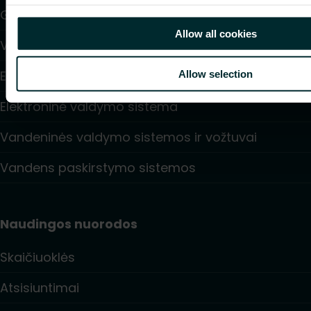
Grindinis šildymas ir aušinimas
Allow all cookies
Ventiliatoriniai konvektoriai
Elektrinis šildymas
Allow selection
Elektroninė valdymo sistema
Vandeninės valdymo sistemos ir vožtuvai
Vandens paskirstymo sistemos
Naudingos nuorodos
Skaičiuoklės
Atsisiuntimai