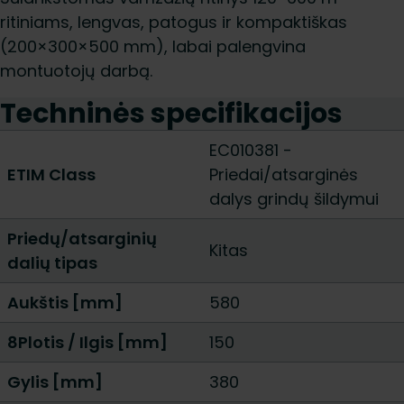
ritiniams, lengvas, patogus ir kompaktiškas
(200×300×500 mm), labai palengvina
montuotojų darbą.
Techninės specifikacijos
EC010381 -
ETIM Class
Priedai/atsarginės
dalys grindų šildymui
Priedų/atsarginių
Kitas
dalių tipas
Aukštis [mm]
580
8Plotis / Ilgis [mm]
150
Gylis [mm]
380