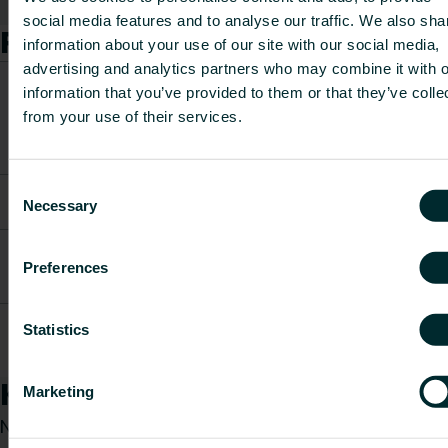
Rodyti viską
social media features and to analyse our traffic. We also sha
Prekės
information about your use of our site with our social media,
advertising and analytics partners who may combine it with o
CO2/Kg
information that you’ve provided to them or that they’ve colle
Prekės
Svoris
ekvivalent
Prekės kodas
from your use of their services.
aprašymas
[kg]
per kg
medžiago
Consent
Encoiler for
FBMAOTHE00P23000
0.8
-
Necessary
Selection
tape
Tacker f. 3D-
FBMATOOL20P21700
Clips 14-
2.4
-
Preferences
20mm
isojet
Statistics
FBMATOOL20P21900
Adapter f.
0.1
-
stapler tool
Kaip galime Jums padėti?
Marketing
Nesvarbu, ar esate specifikacijų rengėjas,