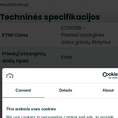
montavimui.
Techninės specifikacijos
EC010381 -
ETIM Class
Priedai/atsarginės
dalys grindų šildymui
Priedų/atsarginių
Kitas
dalių tipas
Aukštis [mm]
40
-
1000
8Plotis / Ilgis [mm]
80
-
100
Consent
Details
About
Gylis [mm]
40
-
150
Svoris [kg]
0.1
-
2.4
This website uses cookies
We use cookies to personalise content and ads, to provide