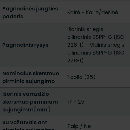
Pagrindinės jungties
Kairė
-
Kairė/dešinė
padėtis
Išorinis sriegis
cilindrinis BSPP-G (ISO
Pagrindinis ryšys
228-1)
-
Vidinis sriegis
cilindrinis BSPP-G (ISO
228-1)
Nominalus skersmuo
1 colio (25)
pirminio sujungimo
Išorinis vamzdžio
skersmuo pirminiam
17
-
25
sujungimui [mm]
Su vožtuvais ant
Taip
/
Ne