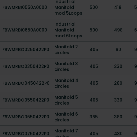
Industrial
FBWMRBI0550A0000
Manifold
500
418
5
mod 5Loops
Industrial
FBWMRBI0650A0000
Manifold
500
498
6
mod 6Loops
Manifold 2
FBWMRBO0250422P0
405
180
9
circles
Manifold 3
FBWMRBO0350422P0
405
230
9
circles
Manifold 4
FBWMRBO0450422P0
405
280
9
circles
Manifold 5
FBWMRBO0550422P0
405
330
9
circles
Manifold 6
FBWMRBO0650422P0
365
380
9
circles
Manifold 7
FBWMRBO0750422P0
405
430
9
circles