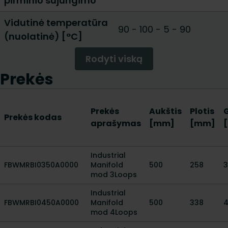
pirminio sujungimo
Vidutinė temperatūra
90 - 100
-
5 - 90
(nuolatinė) [°C]
Rodyti viską
Prekės
Prekės
Aukštis
Plotis
G
Prekės kodas
aprašymas
[mm]
[mm]
Industrial
FBWMRBI0350A0000
Manifold
500
258
3
mod 3Loops
Industrial
FBWMRBI0450A0000
Manifold
500
338
mod 4Loops