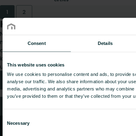
1
2
Kaip galime Jums padėti?
Nesvarbu, ar esate specifikacijų rengėjas,
montuotojas, architektas, projektuotojas,
Consent
Details
didmenininkas ar galutinis vartotojas, pasirinkite
kategoriją ir mes mielai išnagrinėsime jūsų
This website uses cookies
užklausą.
We use cookies to personalise content and ads, to provide s
Kontaktai
analyse our traffic. We also share information about your use 
media, advertising and analytics partners who may combine it
you’ve provided to them or that they’ve collected from your us
DUK
Consent
Necessary
Selection