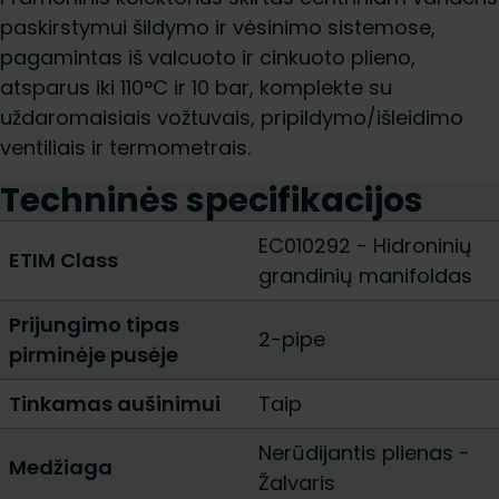
paskirstymui šildymo ir vėsinimo sistemose,
pagamintas iš valcuoto ir cinkuoto plieno,
atsparus iki 110°C ir 10 bar, komplekte su
uždaromaisiais vožtuvais, pripildymo/išleidimo
ventiliais ir termometrais.
Techninės specifikacijos
EC010292 - Hidroninių
ETIM Class
grandinių manifoldas
Prijungimo tipas
2-pipe
pirminėje pusėje
Tinkamas aušinimui
Taip
Nerūdijantis plienas
-
Medžiaga
Žalvaris