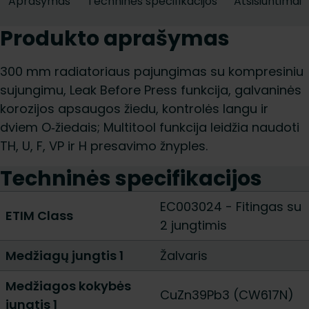
Aprašymas
Techninės specifikacijos
Atsisiuntimai
Produkto aprašymas
300 mm radiatoriaus pajungimas su kompresiniu
sujungimu, Leak Before Press funkcija, galvaninės
korozijos apsaugos žiedu, kontrolės langu ir
dviem O‑žiedais; Multitool funkcija leidžia naudoti
TH, U, F, VP ir H presavimo žnyples.
Techninės specifikacijos
EC003024 - Fitingas su
ETIM Class
2 jungtimis
Medžiagų jungtis 1
Žalvaris
Medžiagos kokybės
CuZn39Pb3 (CW617N)
jungtis 1