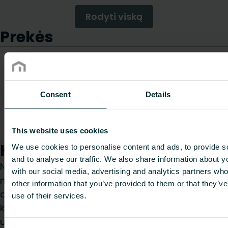
Rodyti viską
Prekės
Prekės
Ilgis
Svoris
Prekės kodas
aprašymas
[mm]
[kg]
Consent
Details
RadCon
FAZ5E16A03C000E0
CFpress''L''300mm
51.5
0.1963
This website uses cookies
16x15
Kaip galime Jums padėti?
We use cookies to personalise content and ads, to provide s
and to analyse our traffic. We also share information about yo
Nesvarbu, ar esate specifikacijų rengėjas,
with our social media, advertising and analytics partners wh
montuotojas, architektas, projektuotojas,
other information that you’ve provided to them or that they’v
didmenininkas ar galutinis vartotojas, pasirinkite
use of their services.
kategoriją ir mes mielai išnagrinėsime jūsų
užklausą.