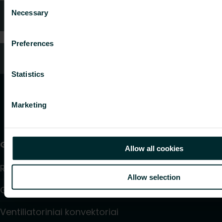
Consent
Necessary
Kontaktai
Selection
Preferences
DUK
Statistics
Marketing
Gaminiai
Allow all cookies
Radiatoriai ir rankšluosčių džiovintuvai
Allow selection
Grindinis šildymas ir aušinimas
Ventiliatoriniai konvektoriai