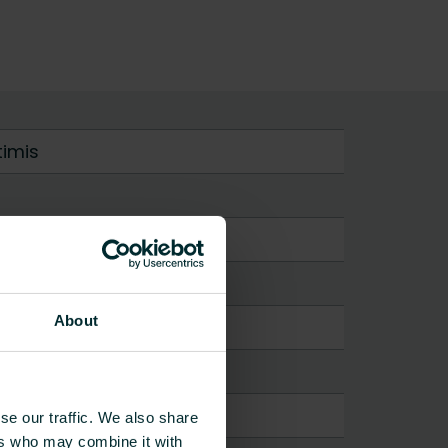
timis
About
se our traffic. We also share
ers who may combine it with