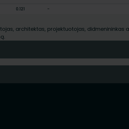
0.121
-
jas, architektas, projektuotojas, didmenininkas ar 
ą.