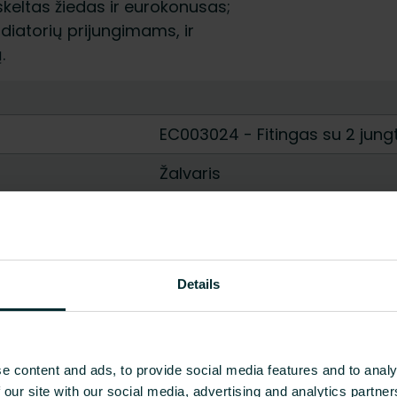
skeltas žiedas ir eurokonusas;
iatorių prijungimams, ir
.
EC003024 - Fitingas su 2 jung
Žalvaris
CuZn39Pb3 (CW617N)
Nikelio danga
Details
Marinuotas
Žalvaris
CuZn39Pb2 (CW612N)
e content and ads, to provide social media features and to analy
 our site with our social media, advertising and analytics partn