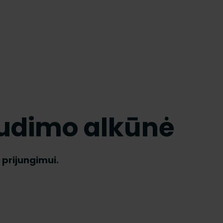
udimo alkūnė
prijungimui.