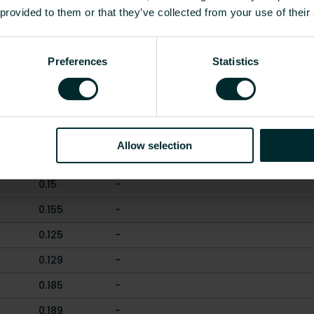
Nikelio danga
 provided to them or that they’ve collected from your use of their
Kitas
Preferences
Statistics
alkūnė (jungtis)
Rodyti viską
Allow selection
 [mm]
Svoris [kg]
CO2/Kg ekvivalentas per kg med
0.15
-
0.155
-
0.125
-
0.129
-
0.185
-
0.189
-