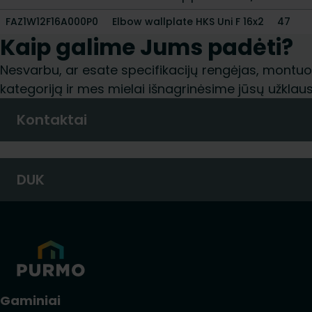
FAZ1W12F16A000P0
Elbow wallplate HKS Uni F 16x2
47
Kaip galime Jums padėti?
Nesvarbu, ar esate specifikacijų rengėjas, montuoto
kategoriją ir mes mielai išnagrinėsime jūsų užklaus
Kontaktai
DUK
Gaminiai