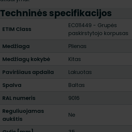
Techninės specifikacijos
EC011449 - Grupės
ETIM Class
paskirstytojo korpusas
Medžiaga
Plienas
Medžiagų kokybė
Kitas
Paviršiaus apdaila
Lakuotas
Spalva
Baltas
RAL numeris
9016
Reguliuojamas
Ne
aukštis
Gylis [mm]
35