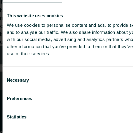
Kaip galime Jums padėti?
Nesvarbu, ar esate specifikacijų rengėjas,
This website uses cookies
montuotojas, architektas, projektuotojas,
didmenininkas ar galutinis vartotojas, pasirinkite
We use cookies to personalise content and ads, to provide s
and to analyse our traffic. We also share information about yo
kategoriją ir mes mielai išnagrinėsime jūsų
with our social media, advertising and analytics partners wh
užklausą.
other information that you’ve provided to them or that they’v
use of their services.
Kontaktai
Consent
DUK
Necessary
Selection
Preferences
Statistics
Gaminiai