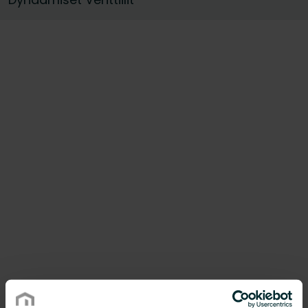
löytääksesi täydellisen ratkaisun
vesikiertoiseen lämmitysjärjestelmääsi. Meillä
on myös saatavilla vähälyijyisiä
tasapainotusventtiileitä, jotka auttavat
vähentämään järjestelmän
ympäristövaikutuksia.