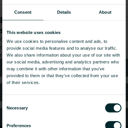
Consent
Details
About
Kuinka voimme auttaa
sinua?
This website uses cookies
Olitpa sitten suunnittelija, asentaja, arkkitehti,
We use cookies to personalise content and ads, to
tukkumyyjä tai loppukäyttäjä, valitse kategoria ja
provide social media features and to analyse our traffic.
me hoidamme pyyntösi mielellämme.
We also share information about your use of our site with
our social media, advertising and analytics partners who
Tekniken neuvonta
may combine it with other information that you’ve
provided to them or that they’ve collected from your use
of their services.
Usein kysytyt kysymykset
Consent
Necessary
Selection
Oletko kuluttaja?
Preferences