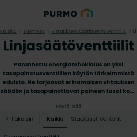
Etusivu
Tuotteet
Virtauksen säätimet ja venttiilit
L
Linjasäätöventtiilit
Parannettu energiatehokkuus on yksi
tasapainotusventtiilien käytön tärkeimmistä
eduista. Ne tarjoavat erinomaisen virtauksen
säädön ja tasapainottavat paineen tasot koko
putkistojärjestelmässä. Näin
Näytä lisää
tasapainotusventtiilit suojaavat muita
komponentteja mahdollisilta
Takaisin
Kaikki
Staattiset Venttiilit
korkeapainevaurioilta. Tutustu
tasapainotusventtiilivalikoimaamme
Dynaamiset Venttiilit