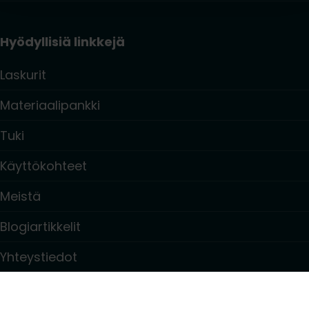
Hyödyllisiä linkkejä
Laskurit
Materiaalipankki
Tuki
Käyttökohteet
Meistä
Blogiartikkelit
Yhteystiedot