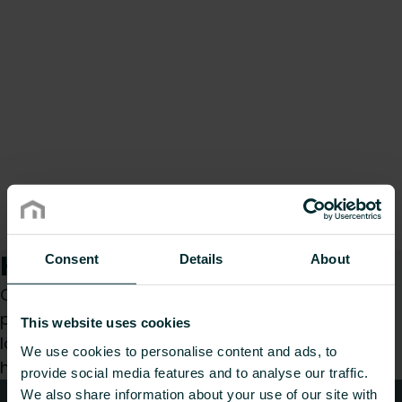
Kuidas saame teid aidata?
Consent
Details
About
Olenemata sellest, kas olete spetsialist,
paigaldaja, arhitekt, planeerija, hulgimüüja või
This website uses cookies
lõppkasutaja, valige kategooria ja me vastame
We use cookies to personalise content and ads, to
hea meelega teie päringule.
provide social media features and to analyse our traffic.
We also share information about your use of our site with