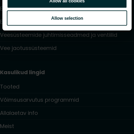
Allow all cookies
Elektriküte
Allow selection
Elektroonilised juhtimisseadmed
Veesüsteemide juhtimisseadmed ja ventiilid
Vee jaotussüsteemid
Kasulikud lingid
Tooted
Võimsusarvutus programmid
Allalaetav info
Meist