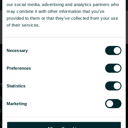
Kontaktid
our social media, advertising and analytics partners who
may combine it with other information that you’ve
provided to them or that they’ve collected from your use
of their services.
Consent
Necessary
Selection
Preferences
Tooted
Statistics
Radiaatorid ja vannitoaradiaatorid
Marketing
Põrandaküte ja jahutus
Ventilaatoriga konvektorid