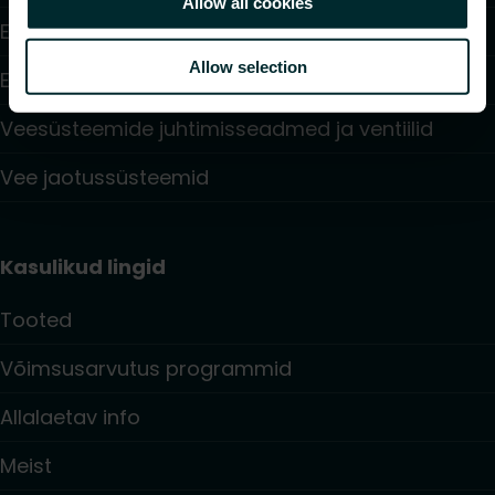
Allow all cookies
Elektriküte
Allow selection
Elektroonilised juhtimisseadmed
Veesüsteemide juhtimisseadmed ja ventiilid
Vee jaotussüsteemid
Kasulikud lingid
Tooted
Võimsusarvutus programmid
Allalaetav info
Meist