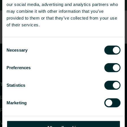
Kontaktid
our social media, advertising and analytics partners who
may combine it with other information that you’ve
provided to them or that they’ve collected from your use
of their services.
Consent
Necessary
Selection
Preferences
Tooted
Statistics
Radiaatorid ja vannitoaradiaatorid
Marketing
Põrandaküte ja jahutus
Ventilaatoriga konvektorid