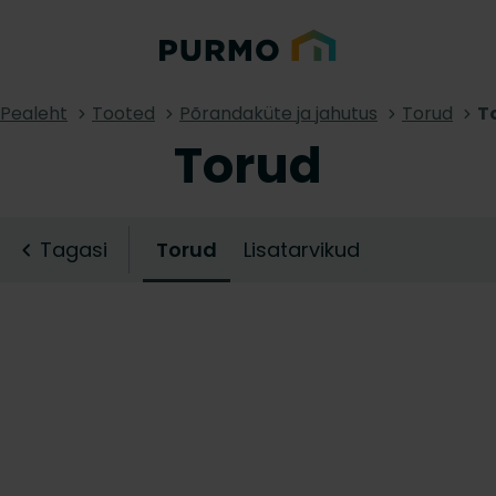
Pealeht
Tooted
Põrandaküte ja jahutus
Torud
T
Torud
Tagasi
Torud
Lisatarvikud