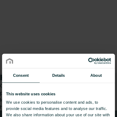
Kuidas saame teid aidata?
Consent
Details
About
Olenemata sellest, kas olete spetsialist,
paigaldaja, arhitekt, planeerija, hulgimüüja või
This website uses cookies
lõppkasutaja, valige kategooria ja me vastame
We use cookies to personalise content and ads, to
hea meelega teie päringule.
provide social media features and to analyse our traffic.
We also share information about your use of our site with