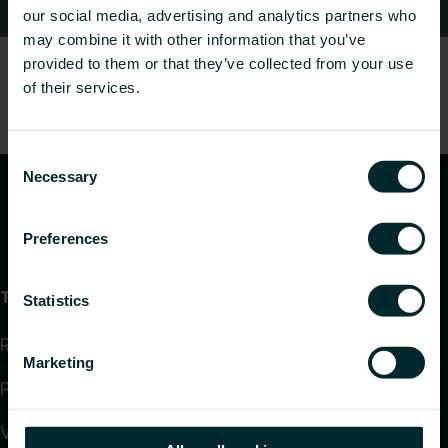
Kontaktid
our social media, advertising and analytics partners who
may combine it with other information that you’ve
provided to them or that they’ve collected from your use
of their services.
Consent
Necessary
Selection
Preferences
Tooted
Statistics
Radiaatorid ja vannitoaradiaatorid
Marketing
Põrandaküte ja jahutus
Ventilaatoriga konvektorid