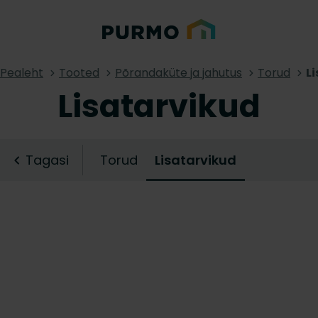
Pealeht
Tooted
Põrandaküte ja jahutus
Torud
L
Lisatarvikud
Tagasi
Torud
Lisatarvikud