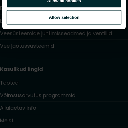
Allow all cookies
Elektriküte
Allow selection
Elektroonilised juhtimisseadmed
Veesüsteemide juhtimisseadmed ja ventiilid
Vee jaotussüsteemid
Kasulikud lingid
Tooted
Võimsusarvutus programmid
Allalaetav info
Meist