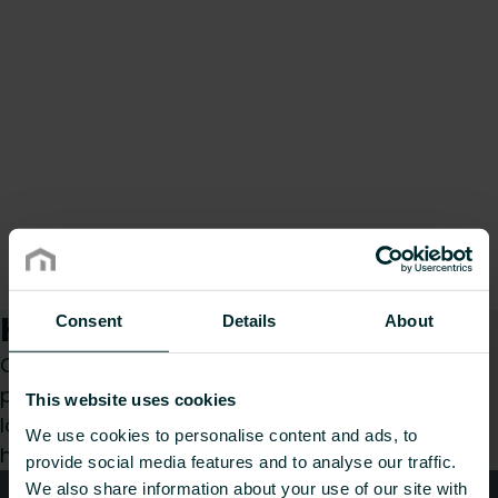
Kuidas saame teid aidata?
Consent
Details
About
Olenemata sellest, kas olete spetsialist,
paigaldaja, arhitekt, planeerija, hulgimüüja või
This website uses cookies
lõppkasutaja, valige kategooria ja me vastame
We use cookies to personalise content and ads, to
hea meelega teie päringule.
provide social media features and to analyse our traffic.
We also share information about your use of our site with