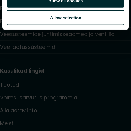
Allow all cookies
Elektriküte
Allow selection
Elektroonilised juhtimisseadmed
Veesüsteemide juhtimisseadmed ja ventiilid
Vee jaotussüsteemid
Kasulikud lingid
Tooted
Võimsusarvutus programmid
Allalaetav info
Meist