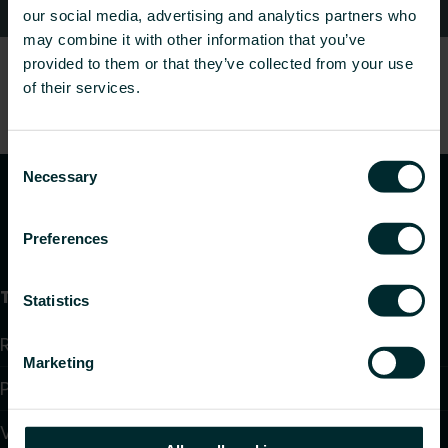
Kontaktid
our social media, advertising and analytics partners who
may combine it with other information that you’ve
provided to them or that they’ve collected from your use
of their services.
Consent
Necessary
Selection
Preferences
Tooted
Statistics
Radiaatorid ja vannitoaradiaatorid
Marketing
Põrandaküte ja jahutus
Ventilaatoriga konvektorid