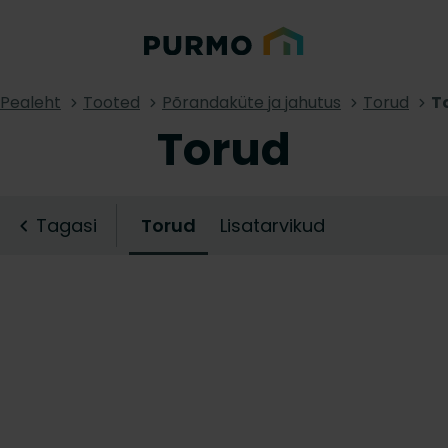
Pealeht
Tooted
Põrandaküte ja jahutus
Torud
T
Torud
Tagasi
Torud
Lisatarvikud