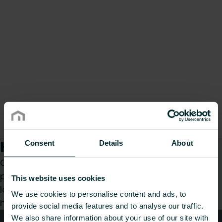
Kuidas saame teid aidata?
Consent
Details
About
Olenemata sellest, kas olete spetsialist,
paigaldaja, arhitekt, planeerija, hulgimüüja või
This website uses cookies
lõppkasutaja, valige kategooria ja me vastame
We use cookies to personalise content and ads, to
hea meelega teie päringule.
provide social media features and to analyse our traffic.
We also share information about your use of our site with