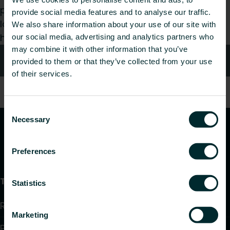
paigaldaja, arhitekt, planeerija, hulgimüüja või
provide social media features and to analyse our traffic.
lõppkasutaja, valige kategooria ja me vastame
We also share information about your use of our site with
hea meelega teie päringule.
our social media, advertising and analytics partners who
may combine it with other information that you’ve
Kontaktid
provided to them or that they’ve collected from your use
of their services.
Consent
Necessary
Selection
Preferences
Tooted
Statistics
Radiaatorid ja vannitoaradiaatorid
Marketing
Põrandaküte ja jahutus