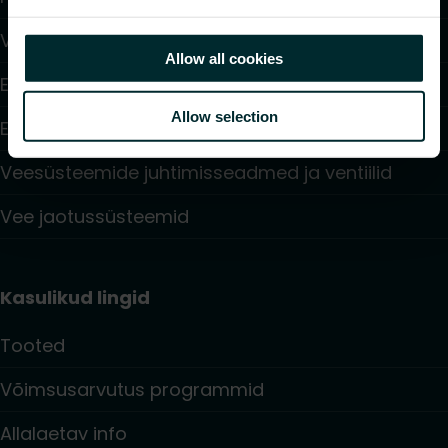
Ventilaatoriga konvektorid
Allow all cookies
Elektriküte
Allow selection
Elektroonilised juhtimisseadmed
Veesüsteemide juhtimisseadmed ja ventiilid
Vee jaotussüsteemid
Kasulikud lingid
Tooted
Võimsusarvutus programmid
Allalaetav info