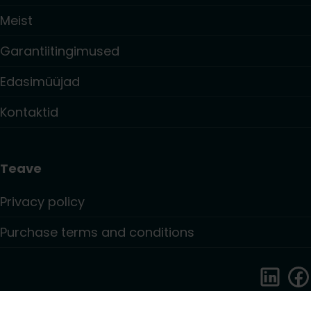
Meist
Garantiitingimused
Edasimüüjad
Kontaktid
Teave
Privacy policy
Purchase terms and conditions