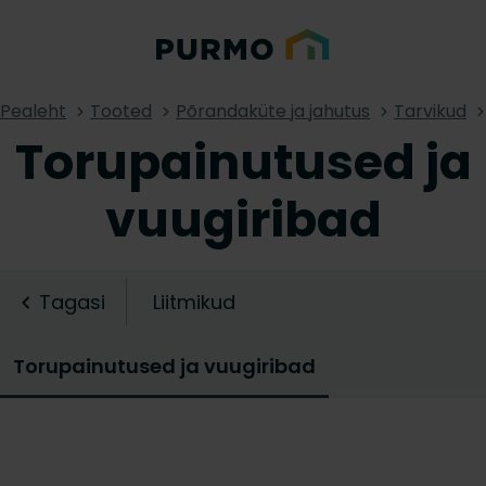
Pealeht
Tooted
Põrandaküte ja jahutus
Tarvikud
Torupainutused ja
vuugiribad
Tagasi
Liitmikud
Torupainutused ja vuugiribad