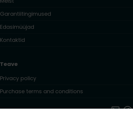
Meist
Garantiitingimused
Edasimüüjad
Kontaktid
Teave
Privacy policy
Purchase terms and conditions