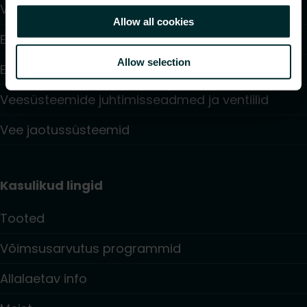
Ventilaatoriga konvektorid
Allow all cookies
Elektriküte
Allow selection
Elektroonilised juhtimisseadmed
Veesüsteemide juhtimisseadmed ja ventiilid
Vee jaotussüsteemid
Kasulikud lingid
Tooted
Võimsusarvutus programmid
Allalaetav info