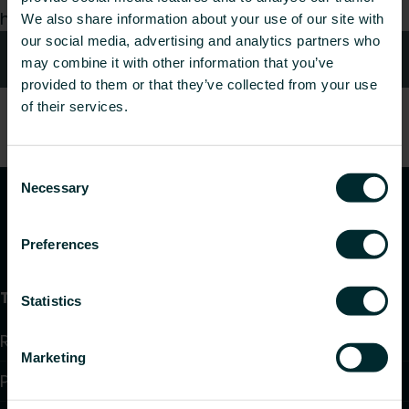
hea meelega teie päringule.
We also share information about your use of our site with
our social media, advertising and analytics partners who
Kontaktid
may combine it with other information that you’ve
provided to them or that they’ve collected from your use
of their services.
Consent
Necessary
Selection
Preferences
Tooted
Statistics
Radiaatorid ja vannitoaradiaatorid
Marketing
Põrandaküte ja jahutus