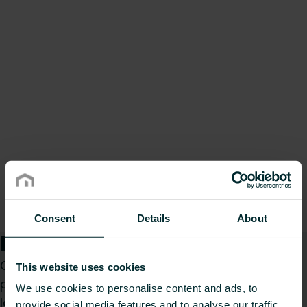
Consent
Details
About
Kuidas saame teid aidata?
Olenemata sellest, kas olete spetsialist,
This website uses cookies
paigaldaja, arhitekt, planeerija, hulgimüüja või
We use cookies to personalise content and ads, to
lõppkasutaja, valige kategooria ja me vastame
provide social media features and to analyse our traffic.