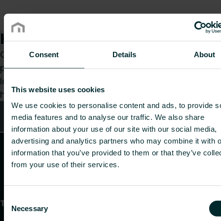
Kuidas saame teid aidata?
Olenemata sellest, kas olete spetsialist,
Consent
Details
About
paigaldaja, arhitekt, planeerija, hulgimüüja või
lõppkasutaja, valige kategooria ja me vastame
This website uses cookies
hea meelega teie päringule.
We use cookies to personalise content and ads, to provide s
Kontaktid
media features and to analyse our traffic. We also share
information about your use of our site with our social media,
advertising and analytics partners who may combine it with o
information that you’ve provided to them or that they’ve colle
from your use of their services.
Consent
Tooted
Necessary
Selection