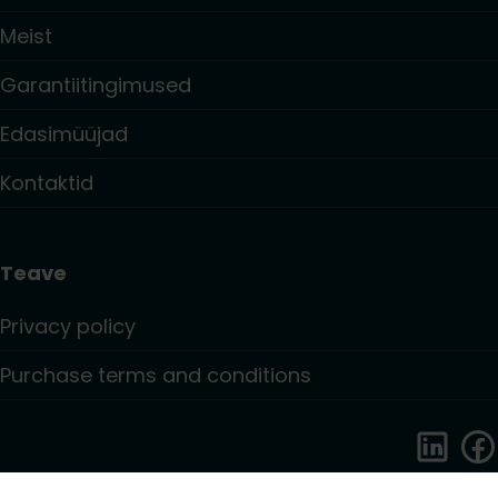
Meist
Garantiitingimused
Edasimüüjad
Kontaktid
Teave
Privacy policy
Purchase terms and conditions