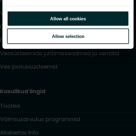
Ventilaatoriga konvektorid
Allow all cookies
Elektriküte
Allow selection
Elektroonilised juhtimisseadmed
Veesüsteemide juhtimisseadmed ja ventiilid
Vee jaotussüsteemid
Kasulikud lingid
Tooted
Võimsusarvutus programmid
Allalaetav info