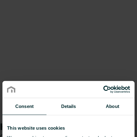
Consent
Details
About
Kuidas saame teid aidata?
This website uses cookies
Olenemata sellest, kas olete spetsialist,