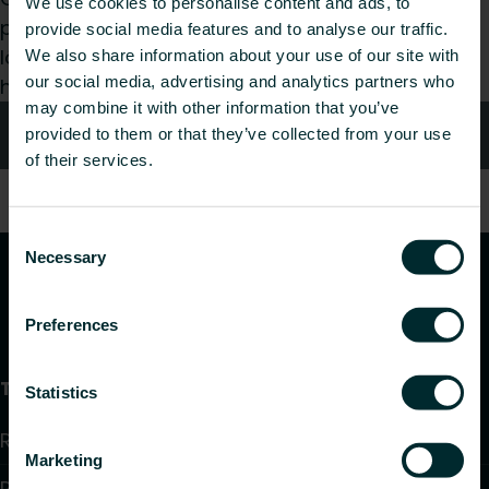
We use cookies to personalise content and ads, to
paigaldaja, arhitekt, planeerija, hulgimüüja või
provide social media features and to analyse our traffic.
lõppkasutaja, valige kategooria ja me vastame
We also share information about your use of our site with
our social media, advertising and analytics partners who
hea meelega teie päringule.
may combine it with other information that you’ve
Kontaktid
provided to them or that they’ve collected from your use
of their services.
Consent
Necessary
Selection
Preferences
Tooted
Statistics
Radiaatorid ja vannitoaradiaatorid
Marketing
Põrandaküte ja jahutus