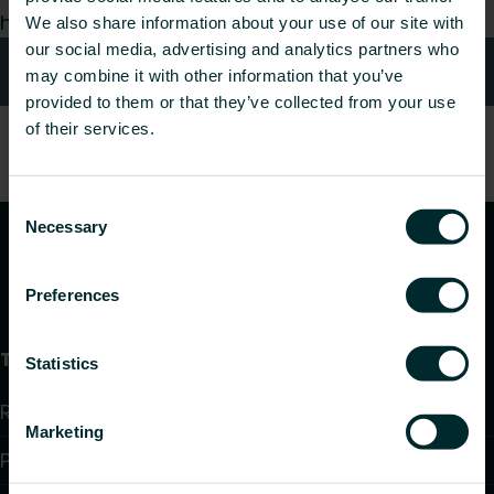
hea meelega teie päringule.
We also share information about your use of our site with
our social media, advertising and analytics partners who
Kontaktid
may combine it with other information that you’ve
provided to them or that they’ve collected from your use
of their services.
Consent
Necessary
Selection
Preferences
Tooted
Statistics
Radiaatorid ja vannitoaradiaatorid
Marketing
Põrandaküte ja jahutus