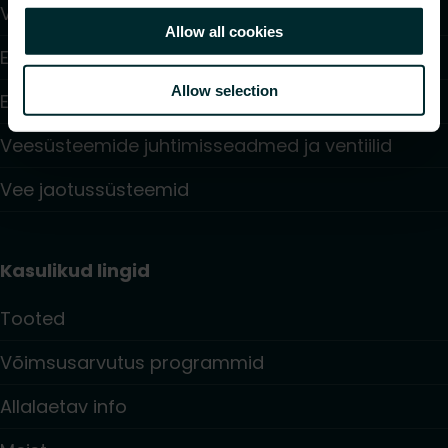
Ventilaatoriga konvektorid
Allow all cookies
Elektriküte
Allow selection
Elektroonilised juhtimisseadmed
Veesüsteemide juhtimisseadmed ja ventiilid
Vee jaotussüsteemid
Kasulikud lingid
Tooted
Võimsusarvutus programmid
Allalaetav info