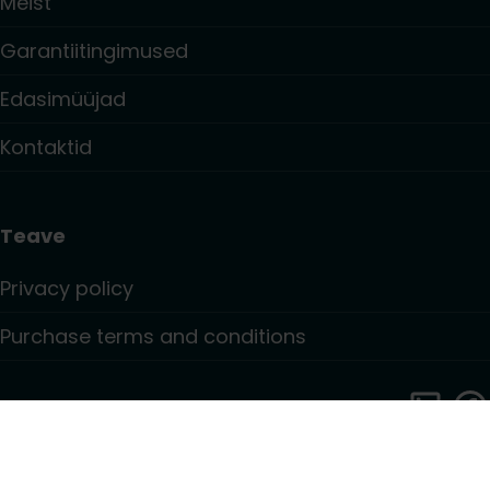
Meist
Garantiitingimused
Edasimüüjad
Kontaktid
Teave
Privacy policy
Purchase terms and conditions