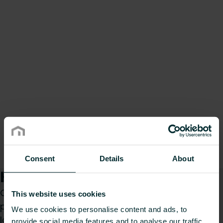
Consent
Details
About
Kuidas saame teid aidata?
Olenemata sellest, kas olete spetsialist,
This website uses cookies
paigaldaja, arhitekt, planeerija, hulgimüüja või
We use cookies to personalise content and ads, to
lõppkasutaja, valige kategooria ja me vastame
provide social media features and to analyse our traffic.