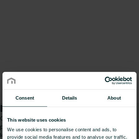
Consent
Details
About
Kuidas saame teid aidata?
Olenemata sellest, kas olete spetsialist,
This website uses cookies
paigaldaja, arhitekt, planeerija, hulgimüüja või
We use cookies to personalise content and ads, to
lõppkasutaja, valige kategooria ja me vastame
provide social media features and to analyse our traffic.