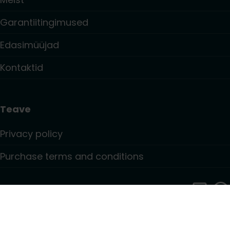
Garantiitingimused
Edasimüüjad
Kontaktid
Teave
Privacy policy
Purchase terms and conditions