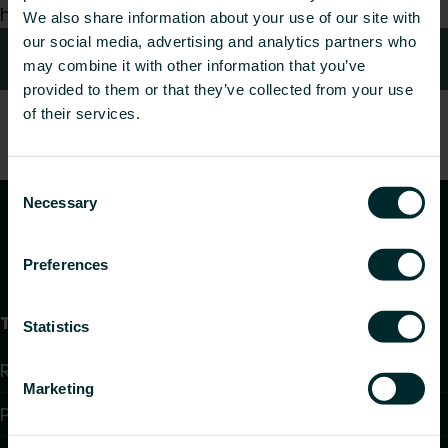
hea meelega teie päringule.
We also share information about your use of our site with
our social media, advertising and analytics partners who
Kontaktid
may combine it with other information that you’ve
provided to them or that they’ve collected from your use
of their services.
Consent
Necessary
Selection
Preferences
Tooted
Statistics
Radiaatorid ja vannitoaradiaatorid
Marketing
Põrandaküte ja jahutus