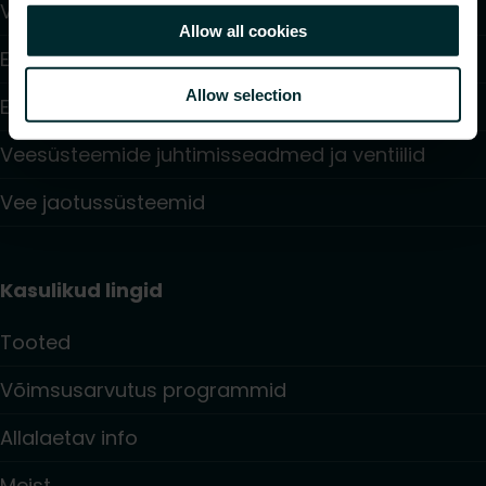
Ventilaatoriga konvektorid
Allow all cookies
Elektriküte
Allow selection
Elektroonilised juhtimisseadmed
Veesüsteemide juhtimisseadmed ja ventiilid
Vee jaotussüsteemid
Kasulikud lingid
Tooted
Võimsusarvutus programmid
Allalaetav info
Meist