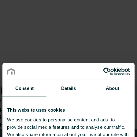
Kuidas saame teid aidata?
Consent
Details
About
Olenemata sellest, kas olete spetsialist,
paigaldaja, arhitekt, planeerija, hulgimüüja või
This website uses cookies
lõppkasutaja, valige kategooria ja me vastame
We use cookies to personalise content and ads, to
hea meelega teie päringule.
provide social media features and to analyse our traffic.
We also share information about your use of our site with