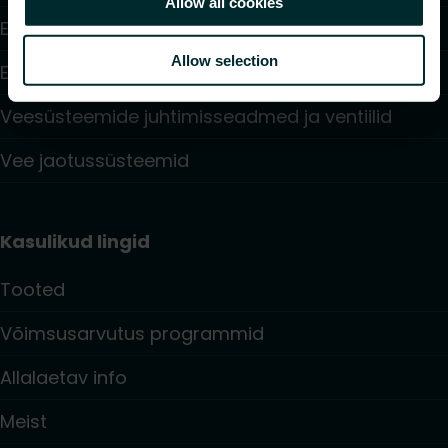
Allow all cookies
Elektriküte
Allow selection
Elektroonilised juhtimisseadmed
Veesüsteemide juhtimisseadmed ja ventiilid
Vee jaotussüsteemid
Kasulikud lingid
Tooted
Võimsusarvutus programmid
Allalaetav info
Meist