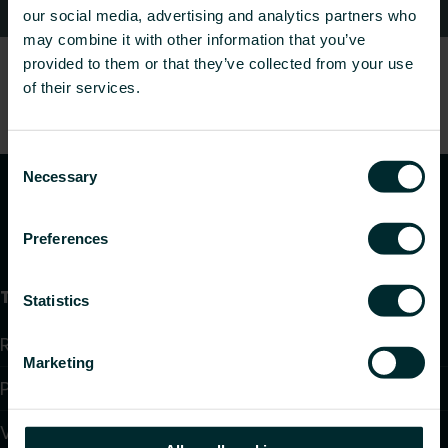
Kontaktid
our social media, advertising and analytics partners who
may combine it with other information that you’ve
provided to them or that they’ve collected from your use
of their services.
Consent
Necessary
Selection
Preferences
Tooted
Statistics
Radiaatorid ja vannitoaradiaatorid
Marketing
Põrandaküte ja jahutus
Ventilaatoriga konvektorid