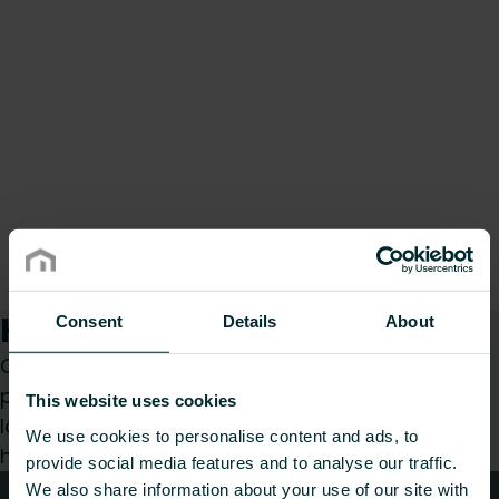
Kuidas saame teid aidata?
Consent
Details
About
Olenemata sellest, kas olete spetsialist,
paigaldaja, arhitekt, planeerija, hulgimüüja või
This website uses cookies
lõppkasutaja, valige kategooria ja me vastame
We use cookies to personalise content and ads, to
hea meelega teie päringule.
provide social media features and to analyse our traffic.
We also share information about your use of our site with