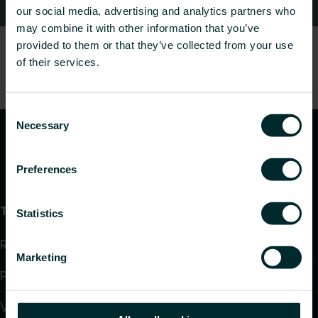
Kontaktid
our social media, advertising and analytics partners who
may combine it with other information that you’ve
provided to them or that they’ve collected from your use
of their services.
Consent
Necessary
Selection
Preferences
Tooted
Statistics
Radiaatorid ja vannitoaradiaatorid
Marketing
Põrandaküte ja jahutus
Ventilaatoriga konvektorid