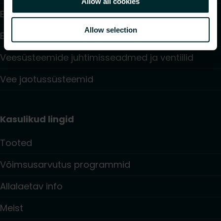
Allow all cookies
Elektriküte
Allow selection
Elektroonilised juhtimisseadmed
Veesüsteemide juhtimisseadmed ja ventiilid
Vee jaotussüsteemid
Kasulikud lingid
Tooted
Võimsusarvutus programmid
Allalaetav info
Meist