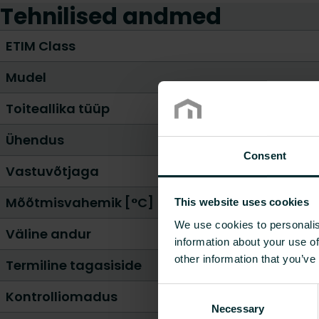
Tehnilised andmed
ETIM Class
Mudel
Toiteallika tüüp
Ühendus
Consent
Vastuvõtjaga
Mõõtmisvahemik [°C]
This website uses cookies
We use cookies to personalis
Väline andur
information about your use of
other information that you’ve
Termiline tagasiside
Consent
Kontrolliomadus
Necessary
Selection