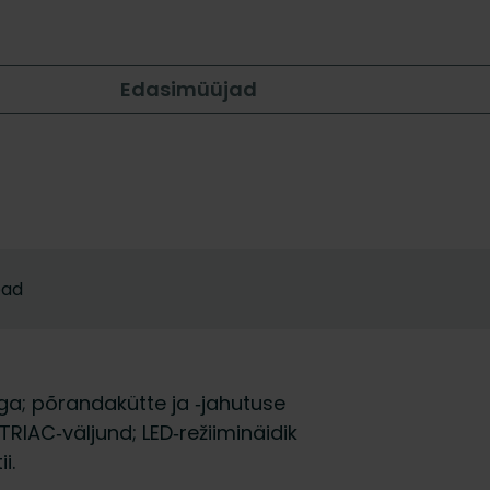
Edasimüüjad
bad
a; põrandakütte ja ‑jahutuse
RIAC‑väljund; LED‑režiiminäidik
i.