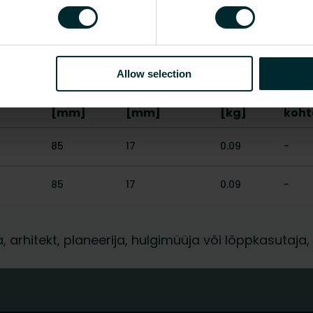
Jah
Näita kõike
Allow selection
us
Laius
Sügavus
Kaal
CO2/
]
[mm]
[mm]
[kg]
koht
85
17
0.09
-
85
17
0.09
-
ja, arhitekt, planeerija, hulgimüüja või lõppkasuta