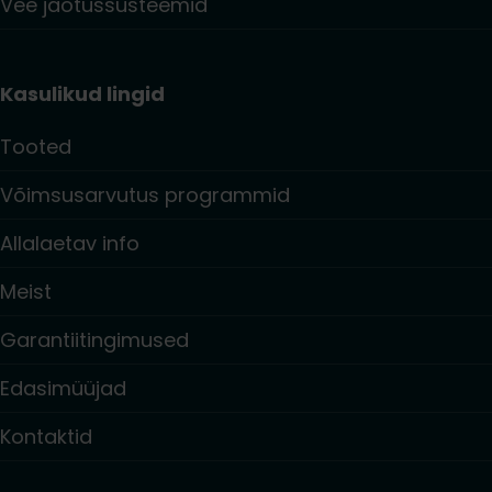
Vee jaotussüsteemid
Kasulikud lingid
Tooted
Võimsusarvutus programmid
Allalaetav info
Meist
Garantiitingimused
Edasimüüjad
Kontaktid