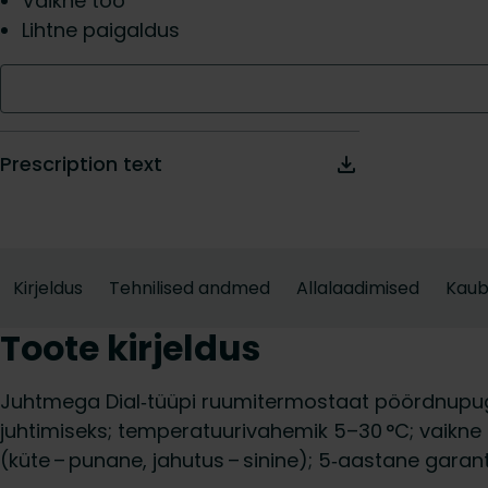
Vaikne töö
Lihtne paigaldus
Prescription text
Kirjeldus
Tehnilised andmed
Allalaadimised
Kau
Toote kirjeldus
Juhtmega Dial‑tüüpi ruumitermostaat pöördnupug
juhtimiseks; temperatuurivahemik 5–30 °C; vaikne T
(küte – punane, jahutus – sinine); 5‑aastane garanti