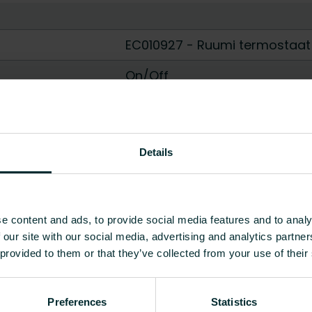
EC010927 - Ruumi termostaat
On/Off
24 V AC
3-/4-wire
Details
Ei
5 - 30
e content and ads, to provide social media features and to analy
Ei
 our site with our social media, advertising and analytics partn
 provided to them or that they’ve collected from your use of their
None
P
Preferences
Statistics