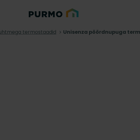
uhtmega termostaadid
Unisenza pöördnupuga ter