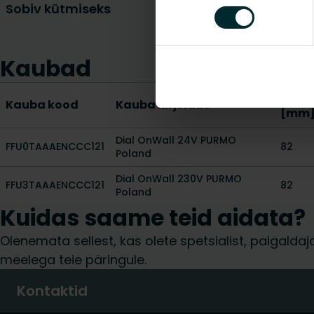
Sobiv kütmiseks
Kaubad
Kõrg
Kauba kood
Kauba kirjeldus
[mm
Dial OnWall 24V PURMO
FFU0TAAAENCCC121
82
Poland
Dial OnWall 230V PURMO
FFU3TAAAENCCC121
82
Poland
Kuidas saame teid aidata?
Olenemata sellest, kas olete spetsialist, paigalda
meelega teie päringule.
Kontaktid