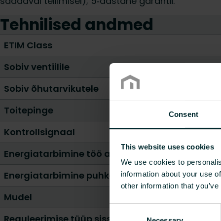
saadaval tellimisel); 5‑aastane garantii.
Tehnilised andmed
ETIM Class
Sobiv ventiilile
Sobiv õhutarvikutele
Toitepinge
Consent
Kontrollsignaal
This website uses cookies
Energiatarbimine töö ajal [W]
We use cookies to personalis
Energiatarbimine puhkeolekus [W]
information about your use of
other information that you’ve
Mudel
Consent
Reguleerimise tüüp sisse/välja
Necessary
Selection