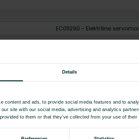
EC011290 - Elektriline servomo
Jah
Ei
230 V AC
-
24 V AC/DC
Details
2-point
1
e content and ads, to provide social media features and to analy
0
 our site with our social media, advertising and analytics partn
 provided to them or that they’ve collected from your use of their
Lineaarne
Jah
Preferences
Statistics