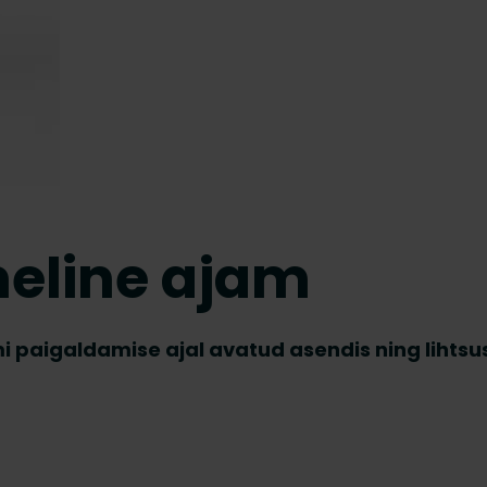
meline ajam
mi paigaldamise ajal avatud asendis ning lihtsu