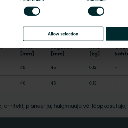
Ei
Näita kõike
Allow selection
s
Laius
Sügavus
Kaal
CO2/
[mm]
[mm]
[kg]
koht
40
45
0.13
-
40
45
0.13
-
ja, arhitekt, planeerija, hulgimüüja või lõppkasuta