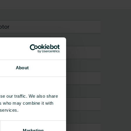
otor
About
se our traffic. We also share
ers who may combine it with
 services.
Marketing