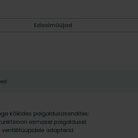
Edasimüüjad
ted
ga kõikides paigaldusasendites;
 funktsioon esmasel paigaldusel;
ventiilitüüpidele adapterid