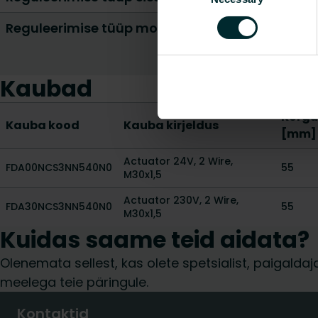
Reguleerimise tüüp moduleeriv
Kaubad
Kõrgu
Kauba kood
Kauba kirjeldus
[mm]
Actuator 24V, 2 Wire,
FDA00NCS3NN540N0
55
M30x1,5
Actuator 230V, 2 Wire,
FDA30NCS3NN540N0
55
M30x1,5
Kuidas saame teid aidata?
Olenemata sellest, kas olete spetsialist, paigalda
meelega teie päringule.
Kontaktid