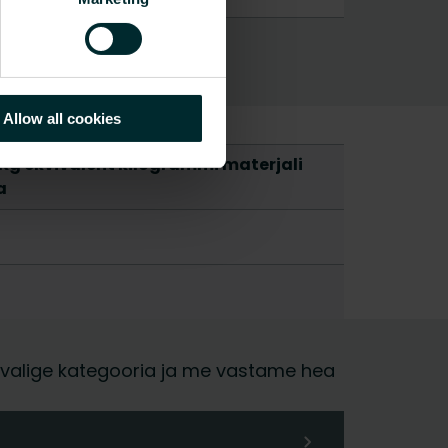
Allow all cookies
Kg ekvivalent kilogrammi materjali
a
ja, valige kategooria ja me vastame hea