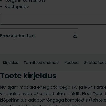
Kõrge IP kaitseklass
Vastupidav
Prescription text
Kirjeldus
Tehnilised andmed
Kaubad
Seotud too
Toote kirjeldus
NC ajam madala energiatarbega 1 W ja IP54 kaitse
visuaalne avatud/suletud oleku näidik; First‑Open
klõpskinnitus adapterrõngaga komplektis (teistele 