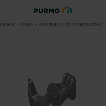
Pealeht
Tooted
Radiaatorid ja vannitoaradiaatorid