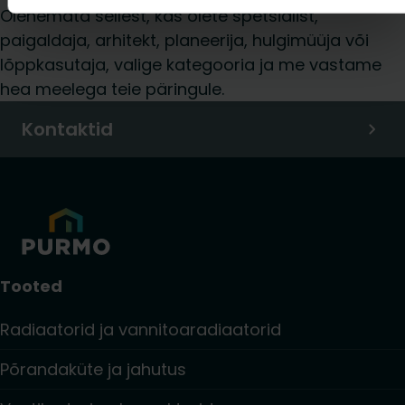
Olenemata sellest, kas olete spetsialist,
paigaldaja, arhitekt, planeerija, hulgimüüja või
lõppkasutaja, valige kategooria ja me vastame
hea meelega teie päringule.
Kontaktid
Tooted
Radiaatorid ja vannitoaradiaatorid
Põrandaküte ja jahutus