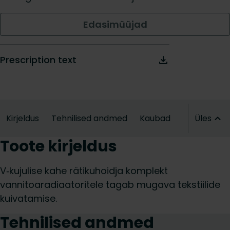
Edasimüüjad
Prescription text
Kirjeldus
Tehnilised andmed
Kaubad
Üles
Toote kirjeldus
V‑kujulise kahe rätikuhoidja komplekt
vannitoaradiaatoritele tagab mugava tekstiilide
kuivatamise.
Tehnilised andmed