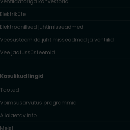
Ventilaatoriga konvektorid
Elektriküte
Elektroonilised juhtimisseadmed
Veesüsteemide juhtimisseadmed ja ventiilid
Vee jaotussüsteemid
Kasulikud lingid
Tooted
Võimsusarvutus programmid
Allalaetav info
Meist