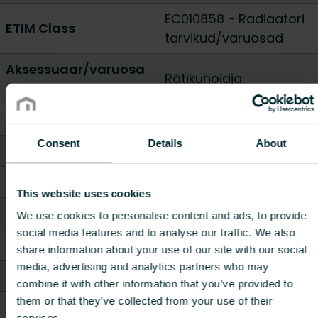
EC010858 - Radiaatori
ETIM Class
tarvikud/varuosad
Aksessuaar/varuosa
Rätikuhoidja
tüüp
Aksessuaar
Jah
Consent
Details
About
Varuosa
Jah
Standardne värv
Jah
This website uses cookies
Värv
Muu
We use cookies to personalise content and ads, to provide
social media features and to analyse our traffic. We also
Kõrgus [mm]
50
share information about your use of our site with our social
media, advertising and analytics partners who may
Laius / Pikkus [mm]
50
combine it with other information that you’ve provided to
them or that they’ve collected from your use of their
Sügavus [mm]
70
services.