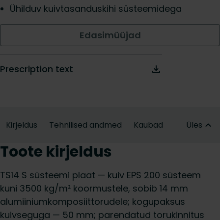
Ühilduv kuivtasanduskihi süsteemidega
Edasimüüjad
Prescription text
Kirjeldus
Tehnilised andmed
Kaubad
Üles
Toote kirjeldus
TS14 S süsteemi plaat — kuiv EPS 200 süsteem
kuni 3500 kg/m² koormustele, sobib 14 mm
alumiiniumkomposiittorudele; kogupaksus
kuivseguga — 50 mm; parendatud torukinnitus