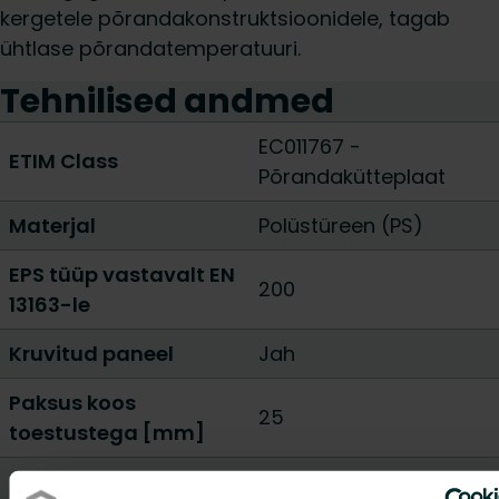
kergetele põrandakonstruktsioonidele, tagab
ühtlase põrandatemperatuuri.
Tehnilised andmed
EC011767 -
ETIM Class
Põrandakütteplaat
Materjal
Polüstüreen (PS)
EPS tüüp vastavalt EN
200
13163-le
Kruvitud paneel
Jah
Paksus koos
25
toestustega [mm]
Tackerplaat
Ei