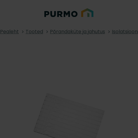
Pealeht
Tooted
Põrandaküte ja jahutus
Isolatsioon