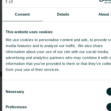
Sissepandav plaat
Jah
Consent
Details
About
Kleepuv
Ei
kinnitussüsteem
This website uses cookies
Fooliumiga
Ei
We use cookies to personalise content and ads, to provide s
Kuumuse juhtimise
media features and to analyse our traffic. We also share
Ei
information about your use of our site with our social media,
plaadiga
advertising and analytics partners who may combine it with o
Näita kõike
information that you’ve provided to them or that they’ve colle
from your use of their services.
Kaubad
CO2/
Consent
ekviv
Necessary
Kauba
Pikkus
Kaal
Selection
Kauba kood
kilo
kirjeldus
[mm]
[kg]
mater
koht
Preferences