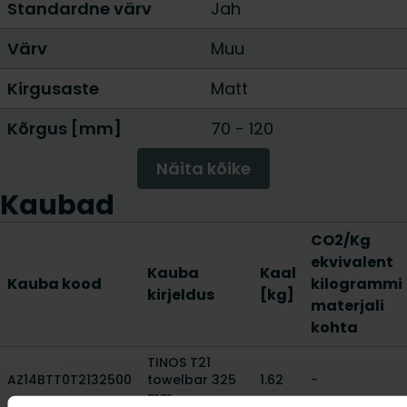
Standardne värv
Jah
Värv
Muu
Kirgusaste
Matt
Kõrgus [mm]
70
-
120
Näita kõike
Kaubad
CO2/Kg
ekvivalent
Kauba
Kaal
Kauba kood
kilogrammi
kirjeldus
[kg]
materjali
kohta
TINOS T21
AZ14BTT0T2132500
towelbar 325
1.62
-
mm