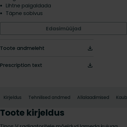
Lihtne paigaldada
Täpne sobivus
Edasimüüjad
Toote andmeleht
Prescription text
Kirjeldus
Tehnilised andmed
Allalaadimised
Kau
Toote kirjeldus
Tinos V radiaatoritele mõeldud lameda kujuga