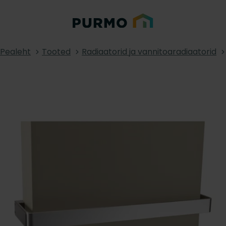
Pealeht
Tooted
Radiaatorid ja vannitoaradiaatorid