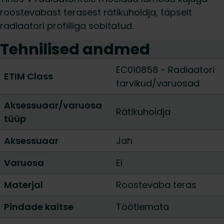
roostevabast terasest rätikuhoidja, täpselt
radiaatori profiiliga sobitatud.
Tehnilised andmed
EC010858 - Radiaatori
ETIM Class
tarvikud/varuosad
Aksessuaar/varuosa
Rätikuhoidja
tüüp
Aksessuaar
Jah
Varuosa
Ei
Materjal
Roostevaba teras
Pindade kaitse
Töötlemata