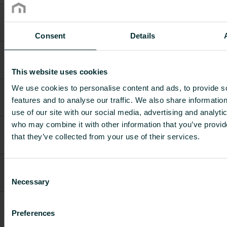
TINOS T21
AZ14BTT0T2147500
towelbar 475
2.1
-
mm
Consent
Details
TINOS T21
AZ14BTT0T2162500
towelbar 625
2.145
-
mm
This website uses cookies
TINOS T21
We use cookies to personalise content and ads, to provide s
AZ14BTT0T2177500
towelbar 775
2.478
-
features and to analyse our traffic. We also share informatio
mm
use of our site with our social media, advertising and analyti
who may combine it with other information that you’ve provid
TINOS/LANGILA
AZ14BTTLT1132500
T11 t.bar
1.62
-
that they’ve collected from your use of their services.
325mm
TINOS/LANGILA
Consent
AZ14BTTLT1147500
T11 t.bar
2
-
475mm
Necessary
Selection
TINOS/LANGILA
AZ14BTTLT1162500
T11 t.bar
2.145
-
Preferences
625mm