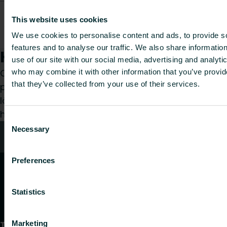
Floor
brackets
This website uses cookies
AZ02BS1WEM817H01
-
1.1
-
for 21S,
We use cookies to personalise content and ads, to provide s
22, 33
features and to analyse our traffic. We also share informatio
Kuidas saame teid aidata?
use of our site with our social media, advertising and analyti
Olenemata sellest, kas olete spetsialist,
who may combine it with other information that you’ve provid
that they’ve collected from your use of their services.
paigaldaja, arhitekt, planeerija, hulgimüüja või
lõppkasutaja, valige kategooria ja me vastame
hea meelega teie päringule.
Consent
Necessary
Selection
Kontaktid
Preferences
Statistics
Tooted
Marketing