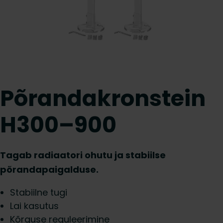
Põrandakronstein
H300–900
Tagab radiaatori ohutu ja stabiilse
põrandapaigalduse.
Stabiilne tugi
Lai kasutus
Kõrguse reguleerimine