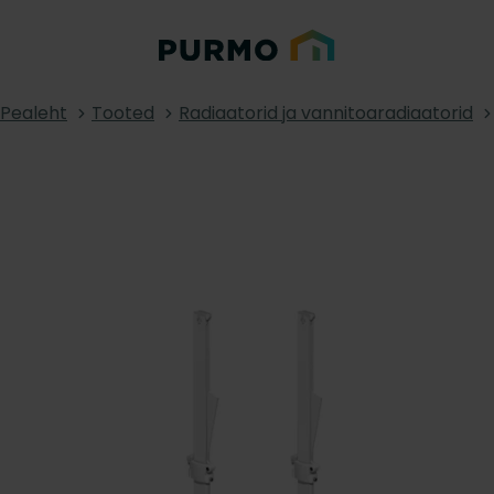
Pealeht
Tooted
Radiaatorid ja vannitoaradiaatorid