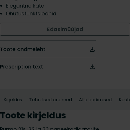
Elegantne kate
Ohutusfunktsioonid
Edasimüüjad
Toote andmeleht
Prescription text
Kirjeldus
Tehnilised andmed
Allalaadimised
Kau
Toote kirjeldus
Purmo 21s, 22 ja 33 paneelradiaatorite