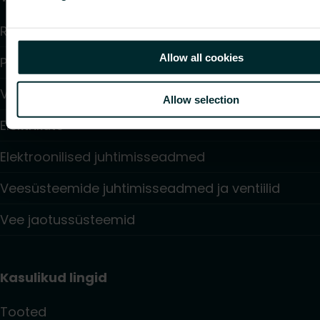
Radiaatorid ja vannitoaradiaatorid
Allow all cookies
Põrandaküte ja jahutus
Ventilaatoriga konvektorid
Allow selection
Elektriküte
Elektroonilised juhtimisseadmed
Veesüsteemide juhtimisseadmed ja ventiilid
Vee jaotussüsteemid
Kasulikud lingid
Tooted