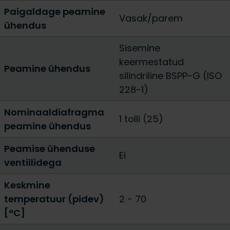
Paigaldage peamine
Vasak/parem
ühendus
Sisemine
keermestatud
Peamine ühendus
silindriline BSPP-G (ISO
228-1)
Nominaaldiafragma
1 tolli (25)
peamine ühendus
Peamise ühenduse
Ei
ventiilidega
Keskmine
temperatuur (pidev)
2 - 70
[°C]