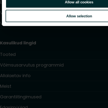
Elektroonilised juhtimisseadmed
Allow all cookies
Veesüsteemide juhtimisseadmed ja ventiilid
Allow selection
Vee jaotussüsteemid
Kasulikud lingid
Tooted
Võimsusarvutus programmid
Allalaetav info
Meist
Garantiitingimused
Edasimüüjad