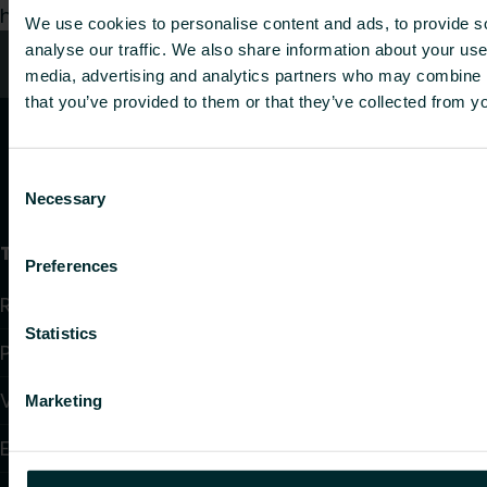
hea meelega teie päringule.
We use cookies to personalise content and ads, to provide s
analyse our traffic. We also share information about your use 
Kontaktid
media, advertising and analytics partners who may combine it
that you’ve provided to them or that they’ve collected from yo
Consent
Necessary
Selection
Tooted
Preferences
Radiaatorid ja vannitoaradiaatorid
Statistics
Põrandaküte ja jahutus
Ventilaatoriga konvektorid
Marketing
Elektriküte