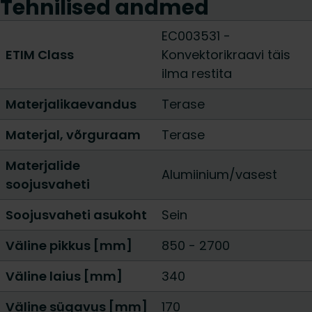
Tehnilised andmed
EC003531 -
ETIM Class
Konvektorikraavi täis
ilma restita
Materjalikaevandus
Terase
Materjal, võrguraam
Terase
Materjalide
Alumiinium/vasest
soojusvaheti
Soojusvaheti asukoht
Sein
Väline pikkus [mm]
850
-
2700
Väline laius [mm]
340
Väline sügavus [mm]
170