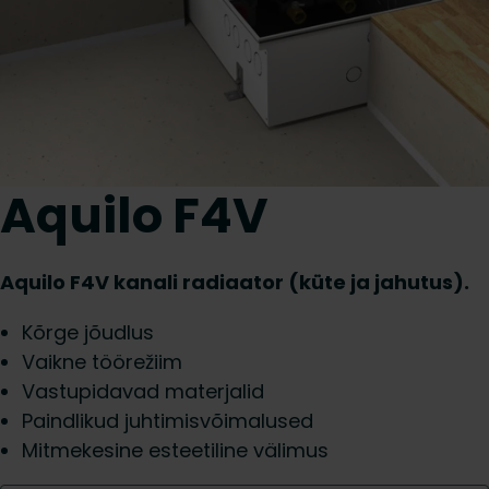
Aquilo F4V
Aquilo F4V kanali radiaator (küte ja jahutus).
Kõrge jõudlus
Vaikne töörežiim
Vastupidavad materjalid
Paindlikud juhtimisvõimalused
Mitmekesine esteetiline välimus