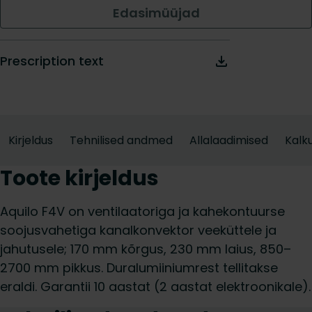
Edasimüüjad
Prescription text
Kirjeldus
Tehnilised andmed
Allalaadimised
Kalku
Toote kirjeldus
Aquilo F4V on ventilaatoriga ja kahekontuurse
soojusvahetiga kanalkonvektor veeküttele ja
jahutusele; 170 mm kõrgus, 230 mm laius, 850–
2700 mm pikkus. Duralumiiniumrest tellitakse
eraldi. Garantii 10 aastat (2 aastat elektroonikale).