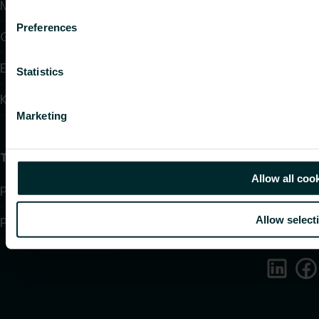
Meist
Preferences
Garantiitingimused
Edasimüüjad
Statistics
Kontaktid
Marketing
Teave
Allow all coo
Privacy policy
Allow select
Purchase terms and conditions