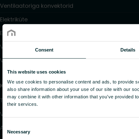
Ventilaatoriga konvektorid
Elektriküte
Elektroonilised juhtimisseadmed
Veesüsteemide juhtimisseadmed ja ventiilid
Consent
Details
Vee jaotussüsteemid
This website uses cookies
We use cookies to personalise content and ads, to provide so
Kasulikud lingid
also share information about your use of our site with our so
may combine it with other information that you’ve provided to
Tooted
their services.
Võimsusarvutus programmid
Consent
Allalaetav info
Necessary
Selection