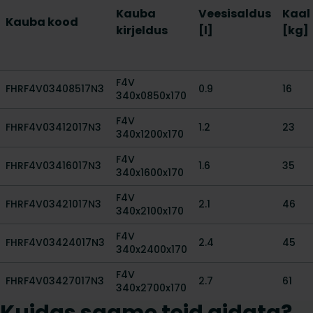
Kauba
Veesisaldus
Kaal
Kauba kood
kirjeldus
[l]
[kg]
F4V
FHRF4V03408517N3
0.9
16
340x0850x170
F4V
FHRF4V03412017N3
1.2
23
340x1200x170
F4V
FHRF4V03416017N3
1.6
35
340x1600x170
F4V
FHRF4V03421017N3
2.1
46
340x2100x170
F4V
FHRF4V03424017N3
2.4
45
340x2400x170
F4V
FHRF4V03427017N3
2.7
61
340x2700x170
Kuidas saame teid aidata?