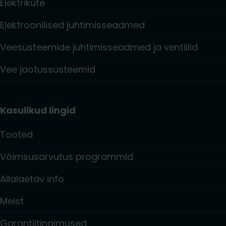
Elektriküte
Elektroonilised juhtimisseadmed
Veesüsteemide juhtimisseadmed ja ventiilid
Vee jaotussüsteemid
Kasulikud lingid
Tooted
Võimsusarvutus programmid
Allalaetav info
Meist
Garantiitingimused