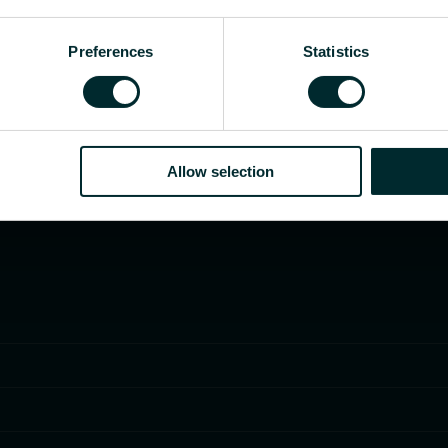
ja, arhitekt, planeerija, hulgimüüja või lõppkasuta
Preferences
Statistics
Allow selection