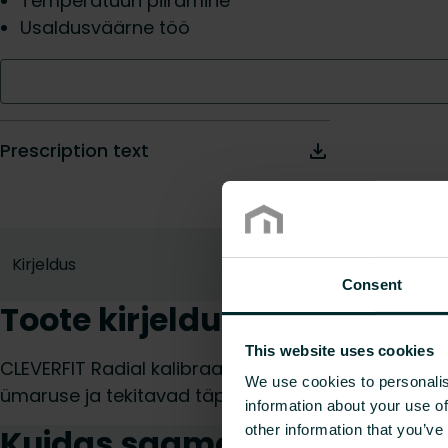
Temperatuuri piiramine
Usaldusväärne töö
Prescription text
Kirjeldus
Consent
Toote kirjeldus
This website uses cookies
CLEVERFIT Radial kalibraatorid läbimõõtudele 14, 1
We use cookies to personalis
ümaruse ja tekitavad täpse sisemise faasi.
information about your use of
other information that you’ve
Kuidas saame teid aidata?