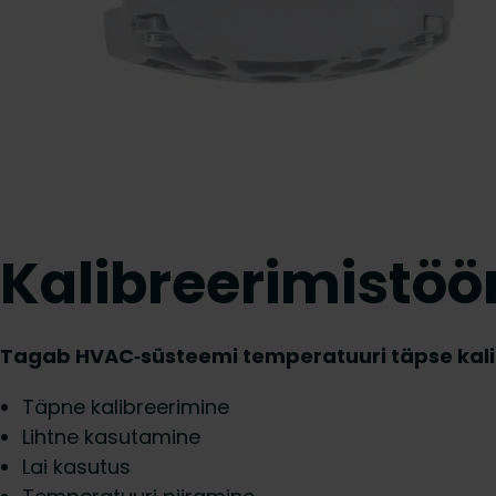
Kalibreerimistöör
Tagab HVAC‑süsteemi temperatuuri täpse kali
Täpne kalibreerimine
Lihtne kasutamine
Lai kasutus