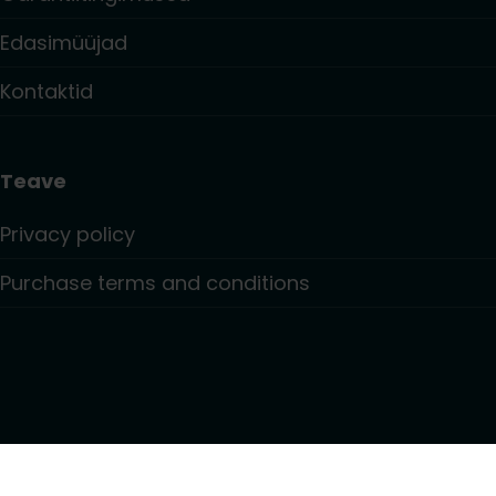
Edasimüüjad
Kontaktid
Teave
Privacy policy
Purchase terms and conditions