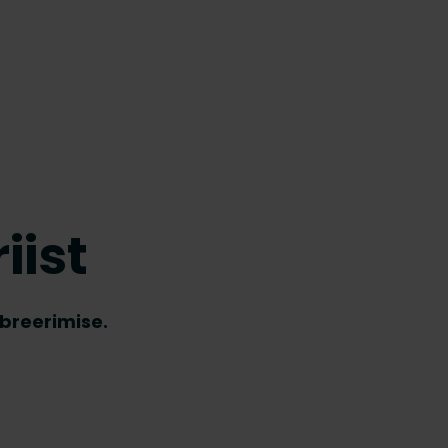
iist
breerimise.