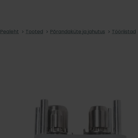
Pealeht
Tooted
Põrandaküte ja jahutus
Tööriistad