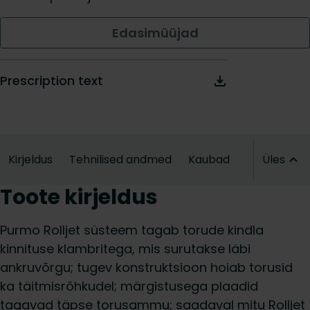
Edasimüüjad
Prescription text
Kirjeldus
Tehnilised andmed
Kaubad
Üles
Toote kirjeldus
Purmo Rolljet süsteem tagab torude kindla
kinnituse klambritega, mis surutakse läbi
ankruvõrgu; tugev konstruktsioon hoiab torusid
ka täitmisrõhkudel; märgistusega plaadid
tagavad täpse torusammu; saadaval mitu Rolljet