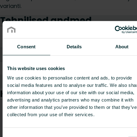
varianti.
Tehnilised andmed
EC011767 -
ETIM Class
Põrandakütteplaat
Consent
Details
About
Pikkus [mm]
1000
Kaal [kg]
9
This website uses cookies
We use cookies to personalise content and ads, to provide
Näita kõike
social media features and to analyse our traffic. We also sha
Kaubad
information about your use of our site with our social media,
advertising and analytics partners who may combine it with
CO2/Kg
other information that you’ve provided to them or that they’ve
ekvivale
collected from your use of their services.
Kauba
Pikkus
Kaal
Kauba kood
kilogra
kirjeldus
[mm]
[kg]
materjal
kohta
Consent