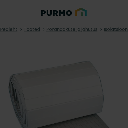
Pealeht
Tooted
Põrandaküte ja jahutus
Isolatsioon