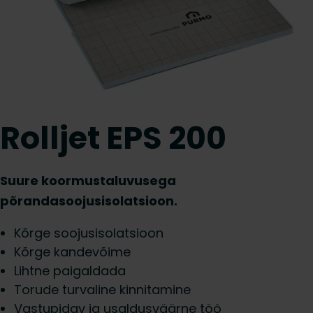
Rolljet EPS 200
Suure koormustaluvusega
põrandasoojusisolatsioon.
Kõrge soojusisolatsioon
Kõrge kandevõime
Lihtne paigaldada
Torude turvaline kinnitamine
Vastupidav ja usaldusväärne töö