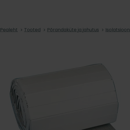
Pealeht
Tooted
Põrandaküte ja jahutus
Isolatsioon