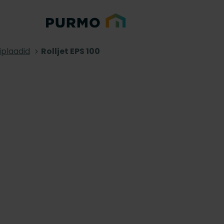
iplaadid
Rolljet EPS 100