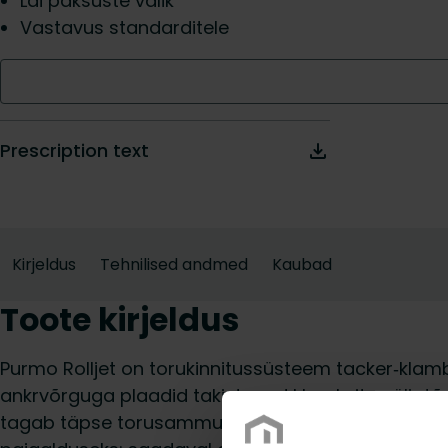
Lai paksuste valik
Vastavus standarditele
Prescription text
Kirjeldus
Tehnilised andmed
Kaubad
Toote kirjeldus
Purmo Rolljet on torukinnitus­süsteem tacker‑kla
ankrvõrguga plaadid takistavad klambrite väljat
tagab täpse torusammu; isolatsioon tarnitakse ru