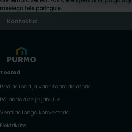
Olenemata sellest, kas olete spetsialist, paigalda
meelega teie päringule.
Kontaktid
Tooted
Radiaatorid ja vannitoaradiaatorid
Põrandaküte ja jahutus
Ventilaatoriga konvektorid
Elektriküte