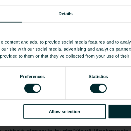
ljet lahendused.
Details
EC011767 - Põrandakütteplaat
1000
e content and ads, to provide social media features and to analy
 our site with our social media, advertising and analytics partn
6
-
6.003
 provided to them or that they’ve collected from your use of their
Näita kõike
Preferences
Statistics
m]
Kaal [kg]
CO2/Kg ekvivalent kilogrammi materj
6
-
6.003
-
Allow selection