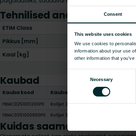
paigalduseks; saadaval eri tüüpi ja paksusega Rol
Tehnilised andmed
Consent
ETIM Class
This website uses cookies
Pikkus [mm]
We use cookies to personalis
information about your use of
Kaal [kg]
other information that you’ve
Consent
Kaubad
Necessary
Selection
Kauba kood
Kauba kirjeldus
Pikkus [m
FBMC0251001200P0
Rolljet 25 EPS100 25 mm
1000
FBMC0351000900P0
Rolljet 35 EPS100 35 mm
1000
Kuidas saame teid aidata?