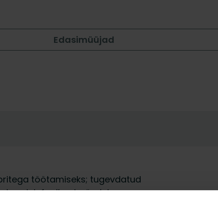
Edasimüüjad
mbritega töötamiseks; tugevdatud
õmbumist; fooliumimärgistus
llidena PE‑kottides mugavaks