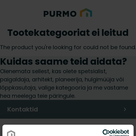
Tootekategooriat ei leitud
The product you're looking for could not be found.
Kuidas saame teid aidata?
Olenemata sellest, kas olete spetsialist,
paigaldaja, arhitekt, planeerija, hulgimüüja või
lõppkasutaja, valige kategooria ja me vastame
hea meelega teie päringule.
Kontaktid