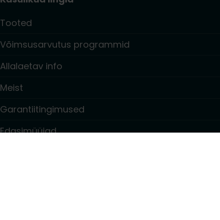
Tooted
Võimsusarvutus programmid
Allalaetav info
Meist
Garantiitingimused
Edasimüüjad
Kontaktid
Teave
Privacy policy