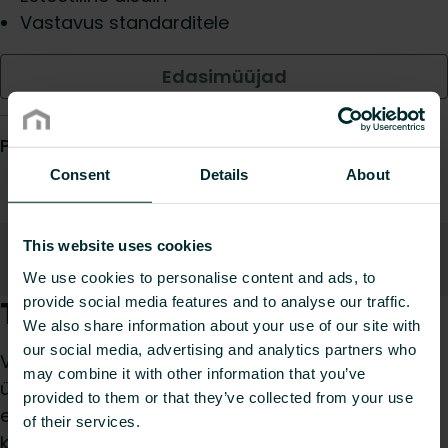
Vastavus standarditele
Edasimüüjad
Prescription text
Consent
Details
About
This website uses cookies
Kirjeldus
Allalaadimised
Üles
We use cookies to personalise content and ads, to
Toote kirjeldus
provide social media features and to analyse our traffic.
We also share information about your use of our site with
our social media, advertising and analytics partners who
Ventil Compact M paneelradiaator keskalumise
may combine it with other information that you’ve
ühendusega, külgpaneelide ja ülarestiga;
provided to them or that they’ve collected from your use
eelseadistatud ventiilisüdamikuga, komplektis
of their services.
kinnitusklambrid, otsakork ja õhutusventiil; RAL