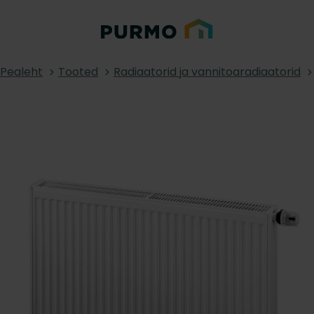
Pealeht
Tooted
Radiaatorid ja vannitoaradiaatorid