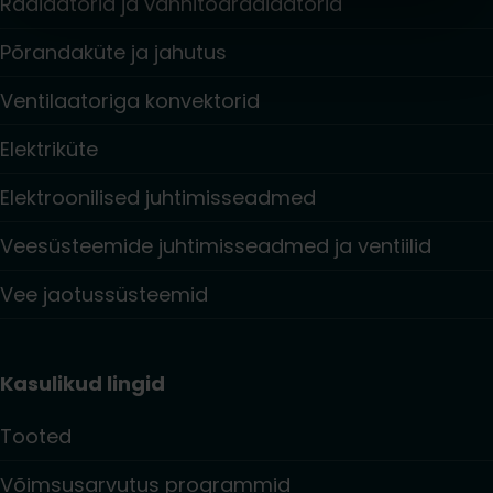
Radiaatorid ja vannitoaradiaatorid
Põrandaküte ja jahutus
Ventilaatoriga konvektorid
Elektriküte
Elektroonilised juhtimisseadmed
Veesüsteemide juhtimisseadmed ja ventiilid
Vee jaotussüsteemid
Kasulikud lingid
Tooted
Võimsusarvutus programmid