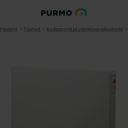
Pealeht
Tooted
Radiaatorid ja vannitoaradiaatorid