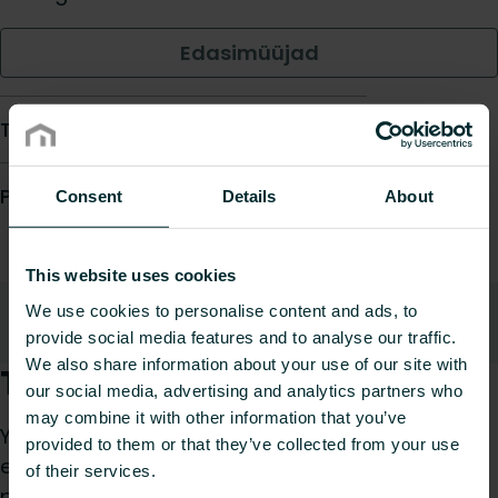
Edasimüüjad
Toote andmeleht
Prescription text
Consent
Details
About
This website uses cookies
We use cookies to personalise content and ads, to
Kirjeldus
Allalaadimised
Seotud tooted
Üles
provide social media features and to analyse our traffic.
We also share information about your use of our site with
Toote kirjeldus
our social media, advertising and analytics partners who
may combine it with other information that you’ve
Yali Parada elektriline õliradiaator täiesti sileda
provided to them or that they’ve collected from your use
esipaneeliga, LCD‑termostaadiga ja töös
of their services.
paralleel- või kaskaadrežiimis; maksimaalne