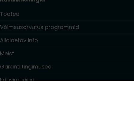
Tooted
Võimsusarvutus programmid
Allalaetav info
Meist
Garantiitingimused
Edasimüüjad
Kontaktid
Teave
Privacy policy