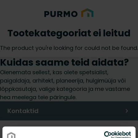
Tootekategooriat ei leitud
The product you're looking for could not be found.
Kuidas saame teid aidata?
Olenemata sellest, kas olete spetsialist,
paigaldaja, arhitekt, planeerija, hulgimüüja või
lõppkasutaja, valige kategooria ja me vastame
hea meelega teie päringule.
Kontaktid