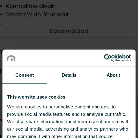
Kompaktne disain
iVector/Vido õhuandur
Edasimüüjad
Toote andmeleht
Prescription text
Consent
Details
About
This website uses cookies
Kirjeldus
Allalaadimised
Üles
We use cookies to personalise content and ads, to
provide social media features and to analyse our traffic.
Toote kirjeldus
We also share information about your use of our site with
our social media, advertising and analytics partners who
Ivector väline andur mõeldud ruumi
may combine it with other information that you’ve