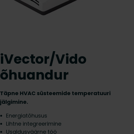
iVector/Vido
õhuandur
Täpne HVAC süsteemide temperatuuri
jälgimine.
Energiatõhusus
Lihtne integreerimine
Usaldusväärne töö