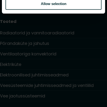
Allow selection
Tooted
Radiaatorid ja vannitoaradiaatorid
Põrandaküte ja jahutus
Ventilaatoriga konvektorid
Elektriküte
Elektroonilised juhtimisseadmed
Veesüsteemide juhtimisseadmed ja ventiilid
Vee jaotussüsteemid