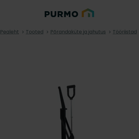
Pealeht
Tooted
Põrandaküte ja jahutus
Tööriistad