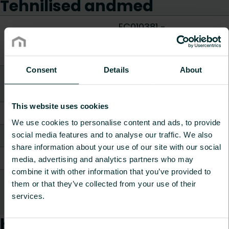
Tehnilised andmed
EC010381 -
ETIM Class
Põrandakütte
tarvikud/varuosad
Consent
Details
About
Aksessuaar/varuosa
Muu
tüüp
This website uses cookies
Kõrgus [mm]
40
-
1000
We use cookies to personalise content and ads, to provide
Laius / Pikkus [mm]
80
-
100
social media features and to analyse our traffic. We also
share information about your use of our site with our social
Sügavus [mm]
40
-
150
media, advertising and analytics partners who may
combine it with other information that you’ve provided to
Kaal [kg]
0.1
-
2.4
them or that they’ve collected from your use of their
services.
Näita kõike
Kaubad