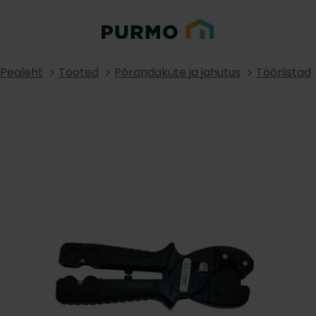
Pealeht
Tooted
Põrandaküte ja jahutus
Tööriistad