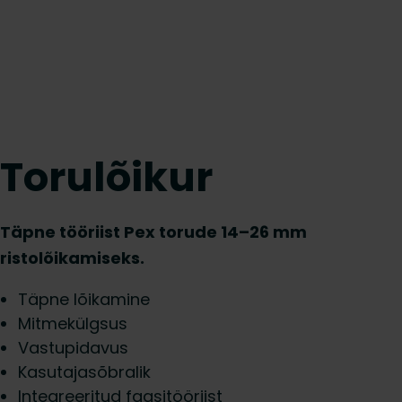
Torulõikur
Täpne tööriist Pex torude 14–26 mm
ristolõikamiseks.
Täpne lõikamine
Mitmekülgsus
Vastupidavus
Kasutajasõbralik
Integreeritud faasitööriist