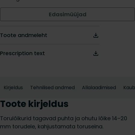
Edasimüüjad
Toote andmeleht
Prescription text
Kirjeldus
Tehnilised andmed
Allalaadimised
Kau
Toote kirjeldus
Torulõikurid tagavad puhta ja ohutu lõike 14–20
mm torudele, kahjustamata toruseina.