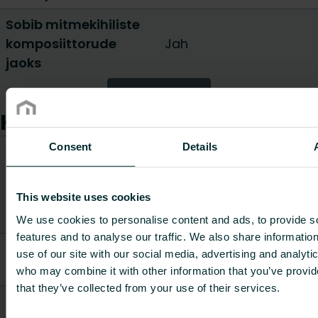
Sobib mitmekihiliste
komposiittorude
Jah
jaoks
Näita kõike
Kaubad
Consent
Details
CO2/K
ekvival
Kauba
Pikkus
Kaal
Kauba kood
kilogr
kirjeldus
[mm]
[kg]
This website uses cookies
materja
kohta
We use cookies to personalise content and ads, to provide s
features and to analyse our traffic. We also share informatio
Pipe
use of our site with our social media, advertising and analyti
FAZTTCU2600000E0
cutter 14-
200
0.45
-
who may combine it with other information that you’ve provid
20 mm
that they’ve collected from your use of their services.
CF Pipe
FAZTTCUFB14630E0
cutter 16-
105
0.683
-