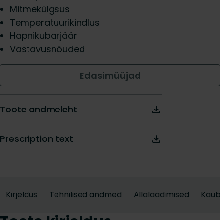
Mitmekülgsus
Temperatuurikindlus
Hapnikubarjäär
Vastavusnõuded
Edasimüüjad
Toote andmeleht
Prescription text
Kirjeldus
Tehnilised andmed
Allalaadimised
Kau