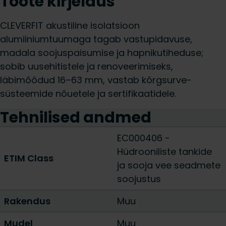
Toote kirjeldus
CLEVERFIT akustiline isolatsioon
alumiiniumtuumaga tagab vastupidavuse,
madala soojuspaisumise ja hapnikutiheduse;
sobib uusehitistele ja renoveerimiseks,
läbimõõdud 16–63 mm, vastab kõrgsurve­
süsteemide nõuetele ja sertifikaatidele.
Tehnilised andmed
EC000406 -
Hüdrooniliste tankide
ETIM Class
ja sooja vee seadmete
soojustus
Rakendus
Muu
Mudel
Muu