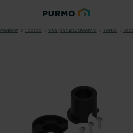
Pealeht
Tooted
Vee jaotussüsteemid
Torud
Lisa