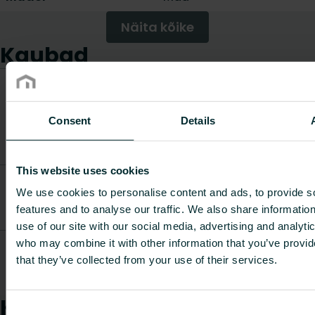
Näita kõike
Kaubad
CO2/Kg
ekvivalent
Kauba
Kaal
Kauba kood
kilogrammi
Consent
Details
kirjeldus
[kg]
materjali
kohta
This website uses cookies
Radial
insulation
We use cookies to personalise content and ads, to provide s
FAZTA00INSU520E0
-
-
WallElb
features and to analyse our traffic. We also share informatio
52mm
use of our site with our social media, advertising and analyti
Radial
who may combine it with other information that you’ve provid
insulation
that they’ve collected from your use of their services.
FAZTA00INSU780E0
-
-
WallElb
78mm
Kuidas saame teid aidata?
Consent