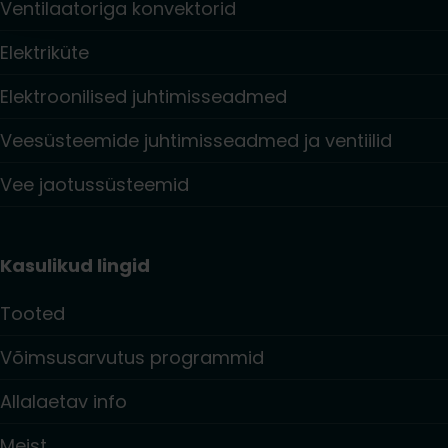
Ventilaatoriga konvektorid
Elektriküte
Elektroonilised juhtimisseadmed
Veesüsteemide juhtimisseadmed ja ventiilid
Vee jaotussüsteemid
Kasulikud lingid
Tooted
Võimsusarvutus programmid
Allalaetav info
Meist