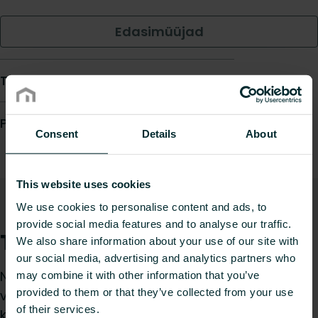
Edasimüüjad
Toote andmeleht
Prescription text
Consent
Details
About
This website uses cookies
Kirjeldus
Allalaadimised
Üles
We use cookies to personalise content and ads, to
provide social media features and to analyse our traffic.
Toote kirjeldus
We also share information about your use of our site with
our social media, advertising and analytics partners who
Nikeldatud keermesühendus sisemise või
may combine it with other information that you’ve
provided to them or that they’ve collected from your use
väliskeermega on kolmest osast koosnev ¾”
of their services.
kompressioonliide – mutter, lõhestusrõngas ja