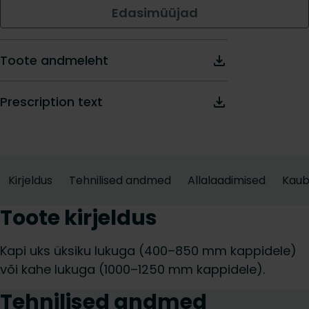
Edasimüüjad
Toote andmeleht
Prescription text
Kirjeldus
Tehnilised andmed
Allalaadimised
Kau
Toote kirjeldus
Kapi uks üksiku lukuga (400–850 mm kappidele)
või kahe lukuga (1000–1250 mm kappidele).
Tehnilised andmed