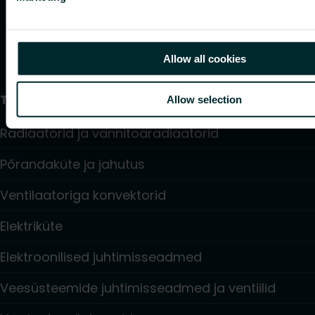
Allow all cookies
Tooted
Allow selection
Radiaatorid ja vannitoaradiaatorid
Põrandaküte ja jahutus
Ventilaatoriga konvektorid
Elektriküte
Elektroonilised juhtimisseadmed
Veesüsteemide juhtimisseadmed ja ventiilid