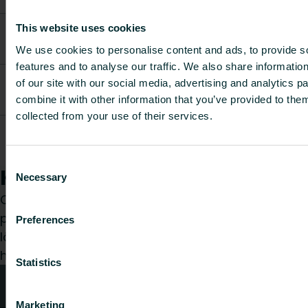
(507x685)
Cabinet
This website uses cookies
FFFACDS5008300N0
Door 4
835
20
3.76
We use cookies to personalise content and ads, to provide s
(507x835)
features and to analyse our traffic. We also share informatio
Cabinet
of our site with our social media, advertising and analytics 
FFFACDS5009800N0
Door 5
985
20
4.51
combine it with other information that you’ve provided to them
(507x985)
collected from your use of their services.
Cabinet
FFFACDS5011800N0
Door 6
1185
20
5.6
(507x1185)
Consent
Kuidas saame teid aidata?
Necessary
Selection
Olenemata sellest, kas olete spetsialist,
paigaldaja, arhitekt, planeerija, hulgimüüja või
Preferences
lõppkasutaja, valige kategooria ja me vastame
hea meelega teie päringule.
Statistics
Kontaktid
Marketing