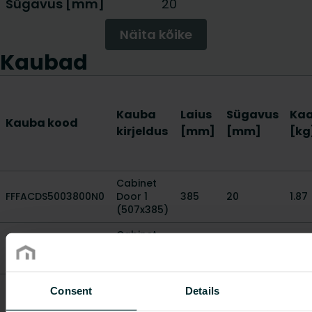
Sügavus [mm]
20
Näita kõike
Kaubad
Kauba
Laius
Sügavus
Kaa
Kauba kood
kirjeldus
[mm]
[mm]
[kg
Cabinet
FFFACDS5003800N0
Door 1
385
20
1.87
(507x385)
Cabinet
FFFACDS5004800N0
Door 2
485
20
2.28
(507x485)
Cabinet
Consent
Details
FFFACDS5006800N0
Door 3
685
20
3.17