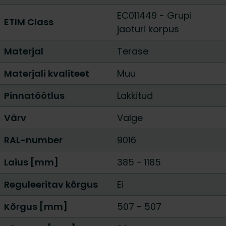
EC011449 - Grupi
ETIM Class
jaoturi korpus
Materjal
Terase
Materjali kvaliteet
Muu
Pinnatöötlus
Lakkitud
Värv
Valge
RAL-number
9016
Laius [mm]
385
-
1185
Reguleeritav kõrgus
Ei
Kõrgus [mm]
507 - 507