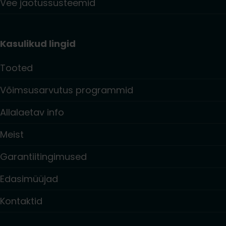
Vee jaotussüsteemid
Kasulikud lingid
Tooted
Võimsusarvutus programmid
Allalaetav info
Meist
Garantiitingimused
Edasimüüjad
Kontaktid