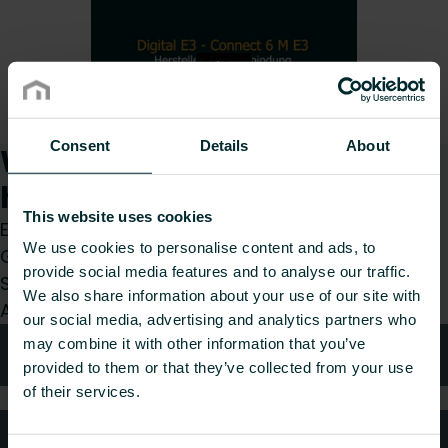
Consent
Details
About
Wie können wir Ihnen
helfen?
This website uses cookies
Egal, ob Sie Installateur, Architekt, Planer,
We use cookies to personalise content and ads, to
Großhändler oder Endverbraucher sind, treffen
provide social media features and to analyse our traffic.
Sie eine Wahl und wir kümmern uns gerne um Ihr
We also share information about your use of our site with
Anliegen.
our social media, advertising and analytics partners who
may combine it with other information that you’ve
Technische Beratung
provided to them or that they’ve collected from your use
of their services.
Häufig gestellte Fragen