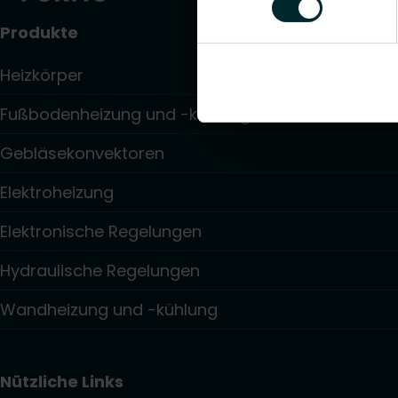
Produkte
Heizkörper
Fußbodenheizung und -kühlung
Gebläsekonvektoren
Elektroheizung
Elektronische Regelungen
Hydraulische Regelungen
Wandheizung und -kühlung
Nützliche Links