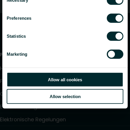
Selection
Kundendienst
Preferences
Statistics
Produkte
Marketing
Heizkörper
Allow all cookies
Fußbodenheizung und -kühlung
Gebläsekonvektoren
Allow selection
Elektroheizung
Elektronische Regelungen