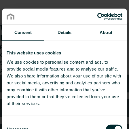
Wie können wir Ihnen
Consent
Details
About
helfen?
Egal, ob Sie Installateur, Architekt, Planer,
This website uses cookies
Großhändler oder Endverbraucher sind, treffen
Sie eine Wahl und wir kümmern uns gerne um Ihr
We use cookies to personalise content and ads, to
provide social media features and to analyse our traffic.
Anliegen.
We also share information about your use of our site with
Technische Beratung
our social media, advertising and analytics partners who
may combine it with other information that you’ve
provided to them or that they’ve collected from your use
of their services.
Häufig gestellte Fragen
Consent
Necessary