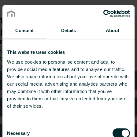
Wie können wir Ihnen
helfen?
Consent
Details
About
Egal, ob Sie Installateur, Architekt, Planer,
Großhändler oder Endverbraucher sind, treffen
This website uses cookies
Sie eine Wahl und wir kümmern uns gerne um Ihr
We use cookies to personalise content and ads, to
Anliegen.
provide social media features and to analyse our traffic.
We also share information about your use of our site with
Technische Beratung
our social media, advertising and analytics partners who
may combine it with other information that you’ve
provided to them or that they’ve collected from your use
Häufig gestellte Fragen
of their services.
Consent
Kundendienst
Necessary
Selection