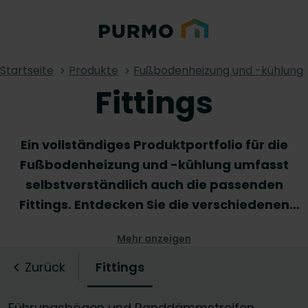
Startseite
Produkte
Fußbodenheizung und -kühlung
Fittings
Ein vollständiges Produktportfolio für die
Fußbodenheizung und -kühlung umfasst
selbstverständlich auch die passenden
Fittings. Entdecken Sie die verschiedenen
Arten und Größen der von uns angebotenen
Mehr anzeigen
Fittings für Fußbodenheiz- und Kühlsysteme,
die die Rohrmontage vereinfachen. Sie sind
Zurück
Fittings
sich nicht sicher, welche Fittings am besten zu
Ihren Bedürfnissen passen? Zögern Sie nicht,
Führungsbögen und Randdämmstreifen