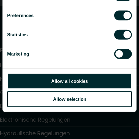
Preferences
Statistics
Produkte
Marketing
Heizkörper
Fußbodenheizung und -kühlung
Allow all cookies
Gebläsekonvektoren
Allow selection
Elektroheizung
Elektronische Regelungen
Hydraulische Regelungen