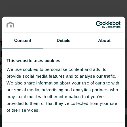
Consent
Details
About
Wie können wir Ihnen
helfen?
This website uses cookies
Egal, ob Sie Installateur, Architekt, Planer,
We use cookies to personalise content and ads, to
Großhändler oder Endverbraucher sind, treffen
provide social media features and to analyse our traffic.
Sie eine Wahl und wir kümmern uns gerne um Ihr
We also share information about your use of our site with
Anliegen.
our social media, advertising and analytics partners who
may combine it with other information that you’ve
Technische Beratung
provided to them or that they’ve collected from your use
of their services.
Häufig gestellte Fragen