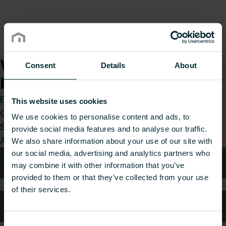
Wie können wir Ihnen
Consent
Details
About
helfen?
Egal, ob Sie Installateur, Architekt, Planer,
This website uses cookies
Großhändler oder Endverbraucher sind, treffen
We use cookies to personalise content and ads, to
Sie eine Wahl und wir kümmern uns gerne um Ihr
provide social media features and to analyse our traffic.
Anliegen.
We also share information about your use of our site with
our social media, advertising and analytics partners who
Technische Beratung
may combine it with other information that you’ve
provided to them or that they’ve collected from your use
of their services.
Häufig gestellte Fragen
Consent