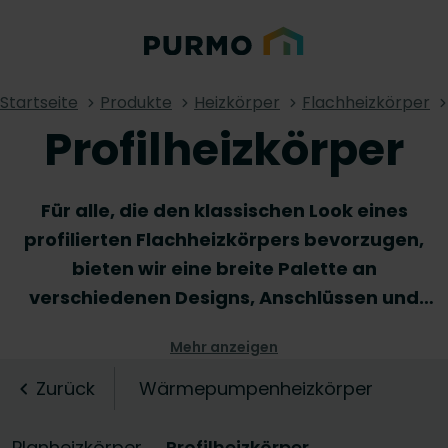
Startseite
Produkte
Heizkörper
Flachheizkörper
Profilheizkörper
Für alle, die den klassischen Look eines
profilierten Flachheizkörpers bevorzugen,
bieten wir eine breite Palette an
verschiedenen Designs, Anschlüssen und
Abmessungen an. Die Flexibilität des
Mehr anzeigen
Flachheizkörpers ermöglicht eine einfache
Integration in jedes Interior, unabhängig
Zurück
Wärmepumpenheizkörper
davon, ob es sich um einen Neubau oder
Renovierungsprojekt handelt. Die profilierte
Planheizkörper
Profilheizkörper